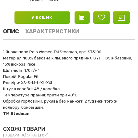
У КОШИК
ОПИС
ХАРАКТЕРИСТИКИ
Жіноче поло Polo Women TM Stedman, арт. ST3100
Матеріал: 100% бавовна кільцевого прядіння; GYH - 85% бавовна,
15% віскоза; піке
Щільність: 170 г/м²
Покрій: Regular Fit
Розміри: XS-S-M-L-XL-XXL
Штук в коробці: 48 / коробка
Температура прання: прати при 40°C
Обробка горловини, рукава без манжет, 2 гудзики того ж
кольору, бокові шви.
TM Stedman
СХОЖІ ТОВАРИ
( ТОВАРИ ТІЄЇ Ж КАТЕГОРІЇ )