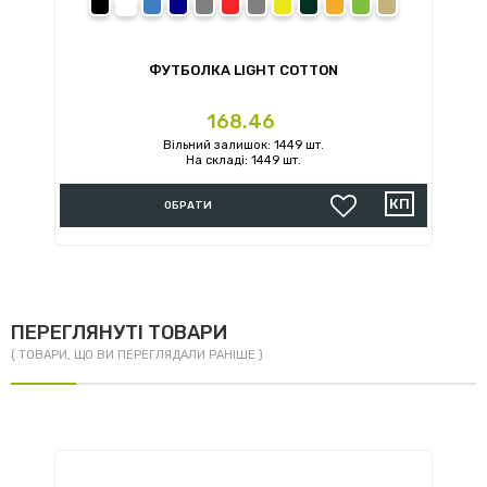
black
white
royal
navy
sport grey
red
charcoal
daisy
forest green
orange
irish green
sand
ФУТБОЛКА LIGHT COTTON
Ціна
168.46
Вільний залишок: 1449 шт.
На складі: 1449 шт.
ОБРАТИ
ПЕРЕГЛЯНУТІ ТОВАРИ
( ТОВАРИ, ЩО ВИ ПЕРЕГЛЯДАЛИ РАНІШЕ )