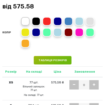
від
575.58
White
Black Opal
Scarlet Red
Navy Blue
Bright Royal
Ocean Blue
Grey Heathe
Yellow
Blue Midnight
Kiwi Green
Light Blue
Burgundy Red
Sweet Pink
Bright Lime
КОЛІР
Brilliant Orange
ТАБЛИЦЯ РОЗМІРІВ
Розмір
На складі
Ціна
Замовлення
XS
77 шт.
575,58 ₴
Вільний залишок:
77 шт.
На складі: 77 шт.