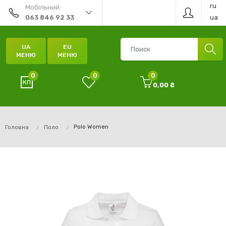
ru
Мобільний:
ua
063 846 92 33
UA
EU
МЕНЮ
МЕНЮ
0
0
0
0,00 ₴
Polo Women
Головна
Поло