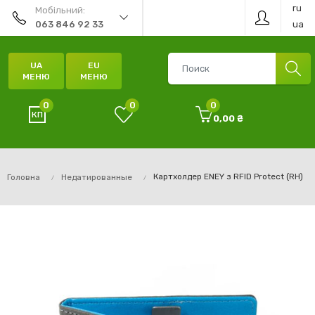
ru
Мобільний:
ua
063 846 92 33
UA
EU
МЕНЮ
МЕНЮ
0
0
0
0,00 ₴
Картхолдер ENEY з RFID Protect (RH)
Головна
Недатированные