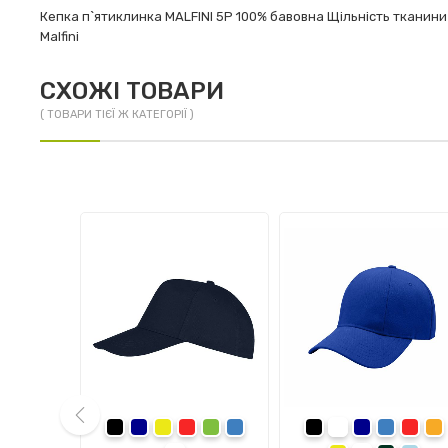
Кепка п`ятиклинка MALFINI 5P 100% бавовна Щільність тканини
Malfini
СХОЖІ ТОВАРИ
( ТОВАРИ ТІЄЇ Ж КАТЕГОРІЇ )
ва
чорний
темно-синій
жовтий
червоний
зелений
синій
чорний
темно-синій
синій
черво
п