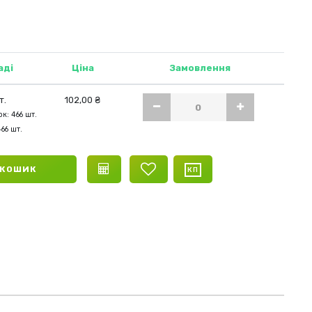
kelly green)
аді
Ціна
Замовлення
т.
102,00 ₴
к: 466 шт.
466 шт.
 КОШИК