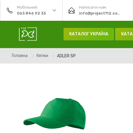
Мобільний:
Написати нам:
063 846 92 33
info@project112.com.ua
КАТАЛОГ УКРАЇНА
КАТА
Головна
Кепки
ADLER 5P