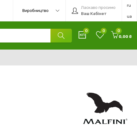
ru
Ласкаво просимо
Виробництво
Ваш Кабінет
ua
0
0
0
0,00 ₴