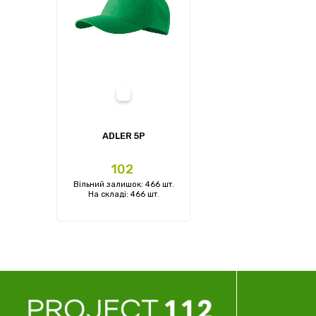
16 (зелений kelly green)
ADLER 5P
Ціна
102
Вільний залишок: 466 шт.
На складі: 466 шт.