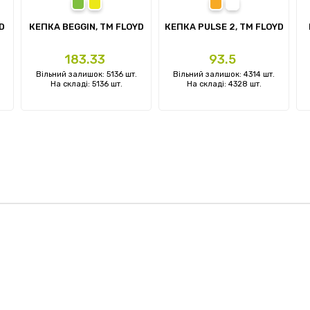
лений
тний
зелений
жовтий
помаранчевий
білий
D
КЕПКА BEGGIN, TM FLOYD
КЕПКА PULSE 2, ТМ FLOYD
Ціна
Ціна
183.33
93.5
Вільний залишок: 5136 шт.
Вільний залишок: 4314 шт.
На складі: 5136 шт.
На складі: 4328 шт.