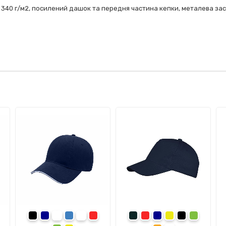
 340 г/м2, посилений дашок та передня частина кепки, металева зас
ний
омаранчевий
чорний
темно-синій
синій
білий
червоний
сірий
червоний
темно-синій
жовтий
чорний
зелений