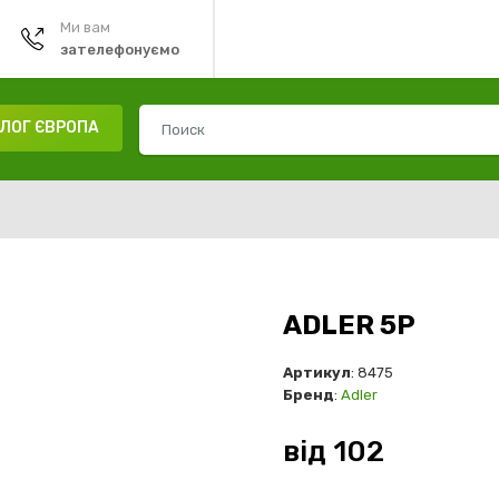
Ми вам
зателефонуємо
ЛОГ ЄВРОПА
ADLER 5P
Артикул
: 8475
Бренд
:
Adler
від
102