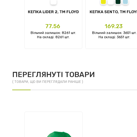
білий
жовтий
білий
темно-зе
блаки
prev
TM FLOYD
КЕПКА LIDER 2, TM FLOYD
КЕПКА SENTO, TM FLOY
Ціна
Ціна
3
77.56
169.23
: 0 шт.
Вільний залишок: 8261 шт.
Вільний залишок: 3651 шт.
 шт.
На складі: 8261 шт.
На складі: 3651 шт.
ПЕРЕГЛЯНУТІ ТОВАРИ
( ТОВАРИ, ЩО ВИ ПЕРЕГЛЯДАЛИ РАНІШЕ )