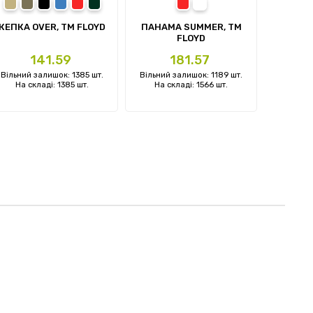
пісочний
олива
чорний
синій
червоний
темно-зелений
червоний
білий
next
КЕПКА OVER, TM FLOYD
ПАНАМА SUMMER, TM
КЕПКА 
FLOYD
Ціна
Ціна
141.59
181.57
Вільний залишок: 1385 шт.
Вільний залишок: 1189 шт.
Вільний 
На складі: 1385 шт.
На складі: 1566 шт.
На ск