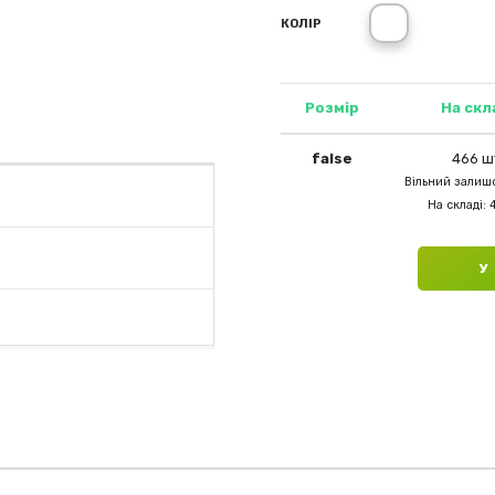
16 (зелений 
КОЛІР
Розмір
На скл
false
466 ш
Вільний залишо
На складі: 
У