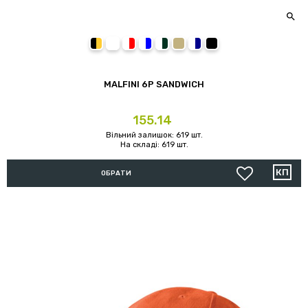

00/02 (білий з темно-синьою полоскою)
08/01 (пісочний з чорною по
01/08 (чорний з пісо
MALFINI 6P SANDWICH
Ціна
155.14
Вільний залишок: 619 шт.
На складі: 619 шт.
ОБРАТИ