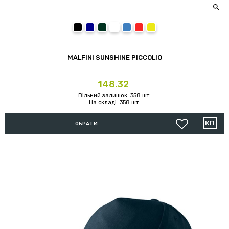

01 (чорний)
02 (темно-синій)
06 (темно зелений bottle green)
00 (білий)
05 (синій royal blue)
07 (червоний)
04 (жовтий)
MALFINI SUNSHINE PICCOLIO
Ціна
148.32
Вільний залишок: 358 шт.
На складі: 358 шт.
ОБРАТИ