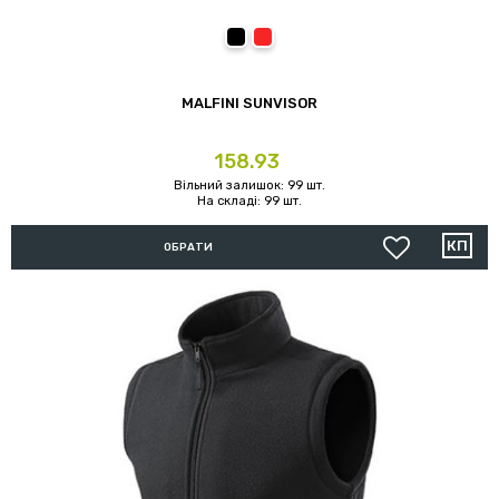
01 (чорний)
07 (червоний)
MALFINI SUNVISOR
Ціна
158.93
Вільний залишок: 99 шт.
На складі: 99 шт.
ОБРАТИ