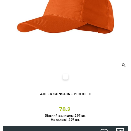

11 (помаранчевий)
ADLER SUNSHINE PICCOLIO
Ціна
78.2
Вільний залишок: 297 шт.
На складі: 297 шт.