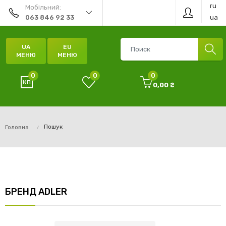
ru
Мобільний:
ua
063 846 92 33
UA
EU
МЕНЮ
МЕНЮ
0
0
0
0,00 ₴
Пошук
Головна
БРЕНД ADLER