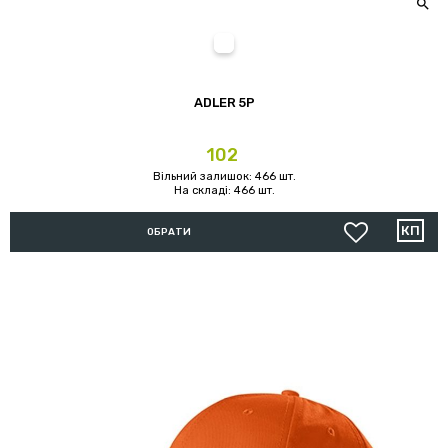

16 (зелений kelly green)
ADLER 5P
Ціна
102
Вільний залишок: 466 шт.
На складі: 466 шт.
ОБРАТИ