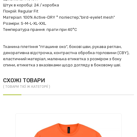
Штук в коробці: 24 / коробка
Покрій: Regular Fit
Матеріал: 100% Аctive-DRY ° поліестер,"bird-eyelet mesh"
Розміри: S-M-L-XL-XXL
Температура прання: прати при 40°C
Тканина плетіння "пташине око", бокові шви, рукава реглан,
декоративна відстрочка, контрастна обробка горловини (CBY),
еластичний матеріал, маленька етикетка з розміром з боку
спини, етикетка з вказівками щодо догляду в боковому шві.
СХОЖІ ТОВАРИ
( ТОВАРИ ТІЄЇ Ж КАТЕГОРІЇ )