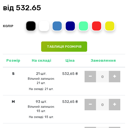
від
532.65
Black Opal
White
King Blue
Marina Blue
Kiwi Green
Crimson Red
Cyber Yellow
КОЛІР
ТАБЛИЦЯ РОЗМІРІВ
Розмір
На складі
Ціна
Замовлення
S
21 шт.
532,65 ₴
Вільний залишок:
21 шт.
На складі: 21 шт.
M
93 шт.
532,65 ₴
Вільний залишок:
93 шт.
На складі: 93 шт.