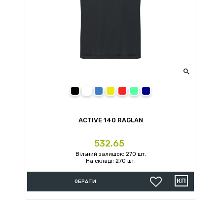

Black Opal
White
King Blue
Cyber Yellow
Crimson Red
Kiwi Green
Marina Blue
ACTIVE 140 RAGLAN
Ціна
532.65
Вільний залишок: 270 шт.
На складі: 270 шт.
ОБРАТИ