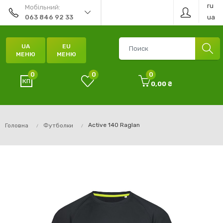
ru
Мобільний:
ua
063 846 92 33
UA
EU
МЕНЮ
МЕНЮ
0
0
0
0,00 ₴
Active 140 Raglan
Головна
Футболки