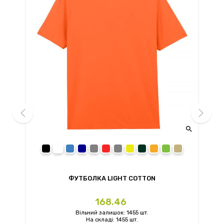


prev
next
black
white
royal
navy
sport grey
red
charcoal
daisy
forest green
orange
irish green
sand
ФУТБОЛКА LIGHT COTTON
Ціна
168.46
Вільний залишок: 1455 шт.
На складі: 1455 шт.