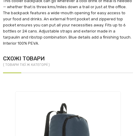
This cooler backpack can go wherever a cool drink or meal is needed
— whether that is three kms/miles down a trail or just at the office.
The backpack features a wide-mouth opening for easy access to
your food and drinks. An external front pocket and zippered top
pocket ensures you can put all your necessities away. Fits up to 6
bottles or 24 cans. Adjustable straps and exterior made in a
tarpaulin and ribstop combination. Blue details add a finishing touch.
Interior 100% PEVA.
СХОЖІ ТОВАРИ
( ТОВАРИ ТІЄЇ Ж КАТЕГОРІЇ )