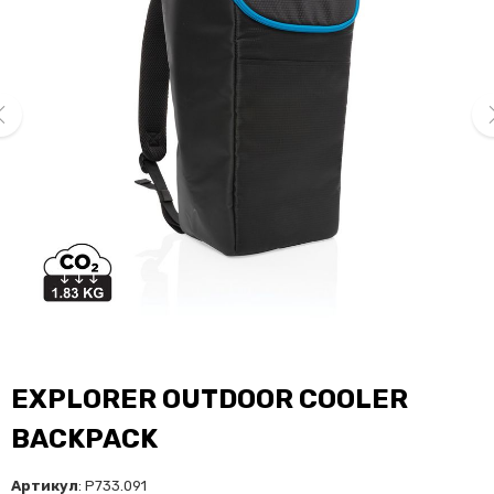
ev
ne
EXPLORER OUTDOOR COOLER
BACKPACK
Артикул
: P733.091