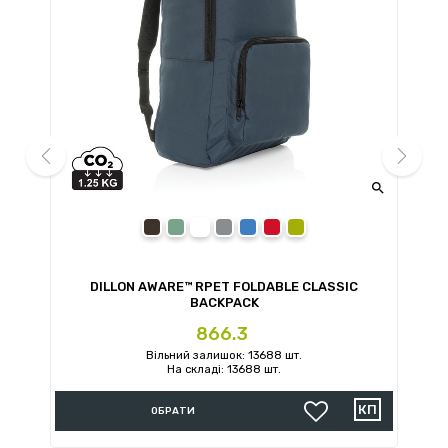


prev
next
black
navy
grey
royal blue
red
green
DILLON AWARE™ RPET FOLDABLE CLASSIC
BACKPACK
Ціна
866.3
Вільний залишок: 13688 шт.
На складі: 13688 шт.
ОБРАТИ