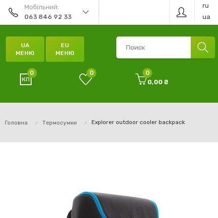
ru
Мобільний:
ua
063 846 92 33
UA
EU
МЕНЮ
МЕНЮ
0
0
0
0,00 ₴
Explorer outdoor cooler backpack
Головна
Термосумки