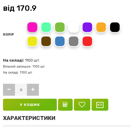
від
170.9
Рожевий
Зелений
Білий
Фіолетовий
Помаранчевий
Чорний
КОЛІР
Жовтий
Коричневий
Синій
Сірий
Червоний
На складі
: 1100 шт.
Вільний залишок: 1100 шт.
На складі: 1100 шт.
У КОШИК
ХАРАКТЕРИСТИКИ