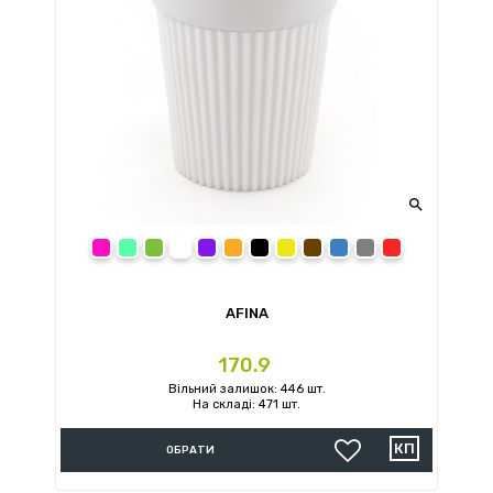

Рожевий
Зелений
Білий
Фіолетовий
Помаранчевий
Чорний
Жовтий
Коричневий
Синій
Сірий
Червоний
AFINA
Ціна
170.9
Вільний залишок: 446 шт.
На складі: 471 шт.
ОБРАТИ