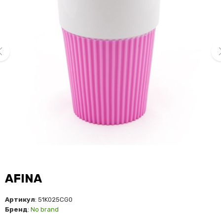
ev
ne
AFINA
Артикул
: 51K025CG0
Бренд
:
No brand