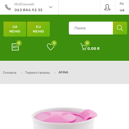
ru
Мобільний:
ua
063 846 92 33
UA
EU
МЕНЮ
МЕНЮ
0
0
0
0,00 ₴
AFINA
Головна
Термостаканы