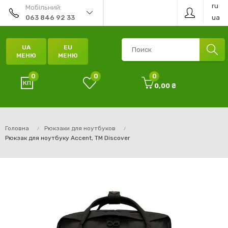
ru
Мобільний:
ua
063 846 92 33
UA
EU
МЕНЮ
МЕНЮ
0
0
0
0,00 ₴
Головна
Рюкзаки для ноутбуков
Рюкзак для ноутбуку Accent, TM Discover