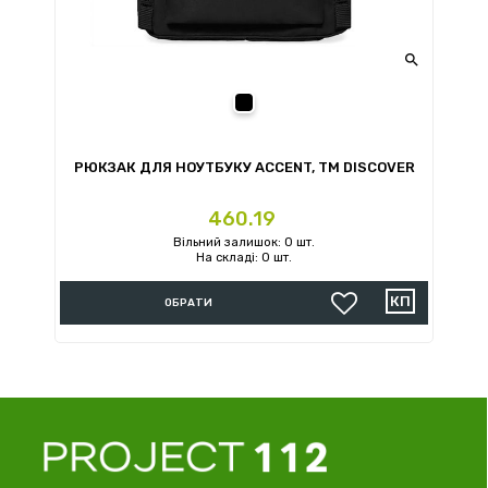

чорний
РЮКЗАК ДЛЯ НОУТБУКУ ACCENT, TM DISCOVER
Ціна
460.19
Вільний залишок: 0 шт.
На складі: 0 шт.
ОБРАТИ