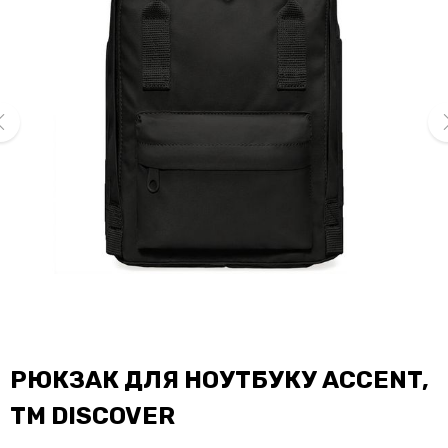
ev
ne
РЮКЗАК ДЛЯ НОУТБУКУ ACCENT,
TM DISCOVER