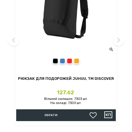


prev
next
чорний
синій
червоний
помаранчевий
ER
РЮКЗАК ДЛЯ ПОДОРОЖЕЙ JUHUU, ТМ DISCOVER
Ціна
127.62
Вільний залишок: 7303 шт.
На складі: 7303 шт.
ОБРАТИ