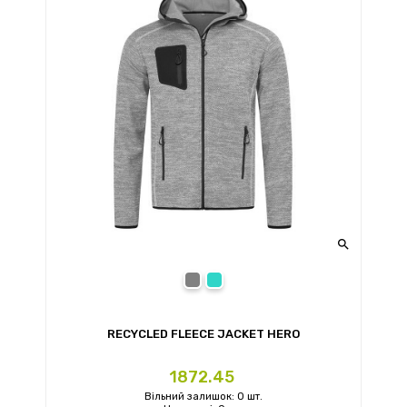

Grey Steel
Turquoise
RECYCLED FLEECE JACKET HERO
Ціна
1872.45
Вільний залишок: 0 шт.