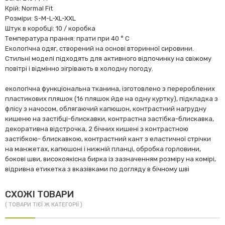
Крій: Normal Fit
Розміри: S-M-L-XL-XXL
Штук в коробці: 10 / коробка
Температура прання: прати при 40 ° C
Екологічна одяг, створений на основі вторинної сировини.
Стильні моделі підходять для активного відпочинку на свіжому
повітрі і відмінно зігрівають в холодну погоду.
екологічна функціональна тканина, ізготовленo з перероблених
пластикових пляшок (16 пляшок йде на одну куртку), підкладка з
флісу з начосом, облягаючий капюшон, контрастний нагрудну
кишеню на застібці-блискавки, контрастна застібка-блискавка,
декоративна відстрочка, 2 бічних кишені з контрастною
застібкою- блискавкою, контрастний кант з еластичної стрічки
на манжетах, капюшоні і нижній планці, обробка горловини,
бокові шви, високоякісна бирка із зазначенням розміру на комірі,
відривна етикетка з вказівками по догляду в бічному шві
СХОЖІ ТОВАРИ
( ТОВАРИ ТІЄЇ Ж КАТЕГОРІЇ )