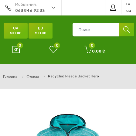
ru
Мобільний:
ua
063 846 92 33
UA
EU
МЕНЮ
МЕНЮ
0
0
0
0,00 ₴
Recycled Fleece Jacket Hero
Головна
Флисы