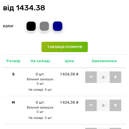
від
1434.38
Black Opal
Grey Steel
Blue Midnight
КОЛІР
ТАБЛИЦЯ РОЗМІРІВ
Розмір
На складі
Ціна
Замовлення
S
0 шт.
1 434,38 ₴
Вільний залишок:
0 шт.
На складі: 0 шт.
M
0 шт.
1 434,38 ₴
Вільний залишок:
0 шт.
На складі: 0 шт.