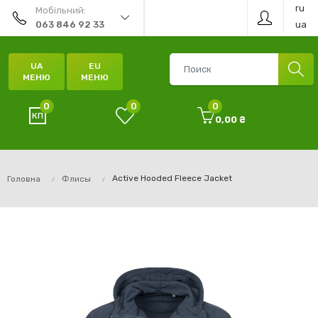
ru
Мобільний:
ua
063 846 92 33
UA
EU
МЕНЮ
МЕНЮ
0
0
0
0,00 ₴
Active Hooded Fleece Jacket
Головна
Флисы