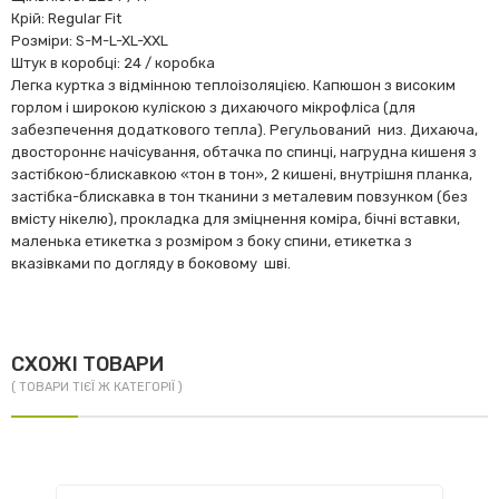
Крій: Regular Fit
Розміри: S-M-L-XL-XXL
Штук в коробці: 24 / коробка
Легка куртка з відмінною теплоізоляцією. Капюшон з високим
горлом і широкою куліскою з дихаючого мікрофліса (для
забезпечення додаткового тепла). Регульований низ. Дихаюча,
двостороннє начісування, обтачка по спинці, нагрудна кишеня з
застібкою-блискавкою «тон в тон», 2 кишені, внутрішня планка,
застібка-блискавка в тон тканини з металевим повзунком (без
вмісту нікелю), прокладка для зміцнення коміра, бічні вставки,
маленька етикетка з розміром з боку спини, етикетка з
вказівками по догляду в боковому шві.
СХОЖІ ТОВАРИ
( ТОВАРИ ТІЄЇ Ж КАТЕГОРІЇ )