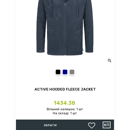

Black Opal
Blue Midnight
Grey Steel
ACTIVE HOODED FLEECE JACKET
Ціна
1434.38
Вільний залишок: 1 шт.
На складі: 1 шт.
ОБРАТИ