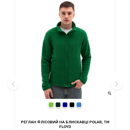


prev
next
blue
ead
зелений
сірий
темно-синій
чорний
синій
РЕГЛАН ФЛІСОВИЙ НА БЛИСКАВЦІ POLAR, TM
Р
FLOYD