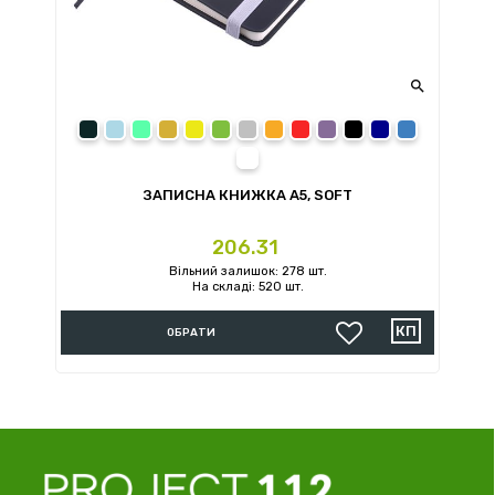

сірий
блакитний
світло-зелений
золотий
жовтий
зелений
срібний
помаранчевий
червоний
світло-фіолетовий
чорний
темно-синій
синій
білий
ЗАПИСНА КНИЖКА А5, SOFT
Ціна
206.31
Вільний залишок: 278 шт.
На складі: 520 шт.
ОБРАТИ