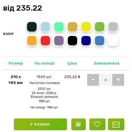
від
235.22
сірий
блакитний
світло-зелений
золотий
жовтий
зелений
срібний
КОЛІР
помаранчевий
червоний
світло-фіолетовий
чорний
темно-синій
синій
білий
Розмір
На складі
Ціна
Замовлення
210 х
1969 шт.
235,22 ₴
145 мм
Наступна поставка
2000 шт.
24 жовт. 2026 р.
Вільний залишок:
1969 шт.
На складі: 1969 шт.
У КОШИК