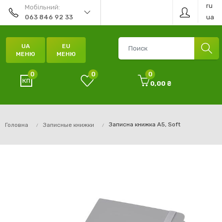
ru
Мобільний:
ua
063 846 92 33
UA
EU
МЕНЮ
МЕНЮ
0
0
0
0,00 ₴
Записна книжка А5, Soft
Головна
Записные книжки