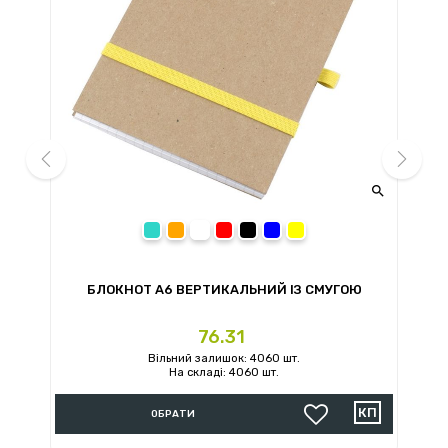


prev
next
бирюзовый
оранжевый
белый
красный
черный
синий
желтый
 140
БЛОКНОТ A6 ВЕРТИКАЛЬНИЙ ІЗ СМУГОЮ
Ціна
76.31
Вільний залишок: 4060 шт.
На складі: 4060 шт.
ОБРАТИ