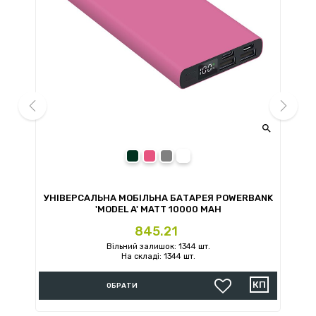


prev
next
темно-зеленый
темно-розовый
серый
G
УНІВЕРСАЛЬНА МОБІЛЬНА БАТАРЕЯ POWERBANK
УН
'MODEL A' MATT 10000 MAH
Ціна
845.21
Вільний залишок: 1344 шт.
На складі: 1344 шт.
ОБРАТИ