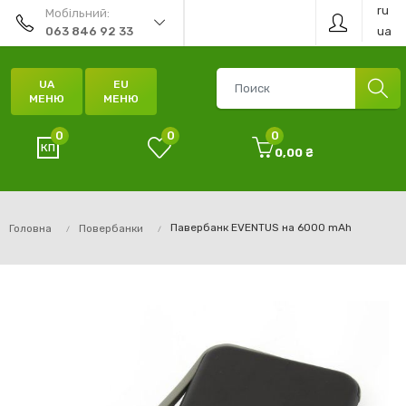
ru
Мобільний:
ua
063 846 92 33
UA
EU
МЕНЮ
МЕНЮ
0
0
0
0,00 ₴
Павербанк EVENTUS на 6000 mAh
Головна
Повербанки