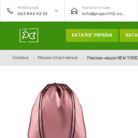
Мобільний:
Написати нам:
063 846 92 33
info@project112.com.ua
КАТАЛОГ УКРАЇНА
КАТА
Головна
Мешки спортивные
Рюкзак-мішок NEW YORK