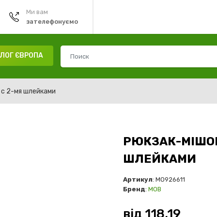
Ми вам
зателефонуємо
ЛОГ ЄВРОПА
 с 2-мя шлейками
РЮКЗАК-МІШОК
ШЛЕЙКАМИ
Артикул
: MO926611
Бренд
:
MOB
від
118.19