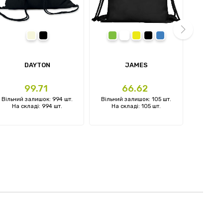
Бежевий
Чорний
Зелений
Білий
Жовтий
Чорний
Синій
next
DAYTON
JAMES
СУМКА
AIRY
Ціна
Ціна
99.71
66.62
Вільний залишок: 994 шт.
Вільний залишок: 105 шт.
Вільний
На складі: 994 шт.
На складі: 105 шт.
На с