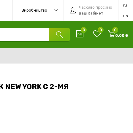
ru
Ласкаво просимо
Виробництво
Ваш Кабінет
ua
0
0
0
0,00 ₴
 NEW YORK С 2-МЯ