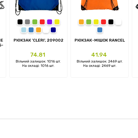
-синій
омаранчевий
Чорний
Сірий
Зелений
Червоний
Фіолетовий
Жовтий
Помаранчевий
Зелений
Жовтий
Червоний
Чорний
Білий
й
Блакитний
Синій
Помаранчевий
Синій кобальт
Темно-синій
Синій
ME
РЮКЗАК 'CLERI', 209002
РЮКЗАК-МІШОК RANCEL
5-
Ціна
Ціна
74.81
41.94
Вільний залишок: 1016 шт.
Вільний залишок: 2469 шт.
На складі: 1016 шт.
На складі: 2469 шт.