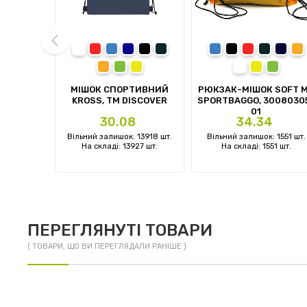
ий
білий
червоний
синій
темно-синій
чорний
сірий
синій
чорний
червоний
сірий
темно
п
помаранчевий
зелений
жовтий
білий
жовтий
зелени
prev
ILL, TM
МІШОК СПОРТИВНИЙ
РЮКЗАК-МІШОК SOFT 
ER
KROSS, TM DISCOVER
SPORTBAGGO, 3008030
01
Ціна
Ціна
30.08
34.34
: 0 шт.
Вільний залишок: 13918 шт.
Вільний залишок: 1551 шт.
 шт.
На складі: 13927 шт.
На складі: 1551 шт.
ПЕРЕГЛЯНУТІ ТОВАРИ
( ТОВАРИ, ЩО ВИ ПЕРЕГЛЯДАЛИ РАНІШЕ )