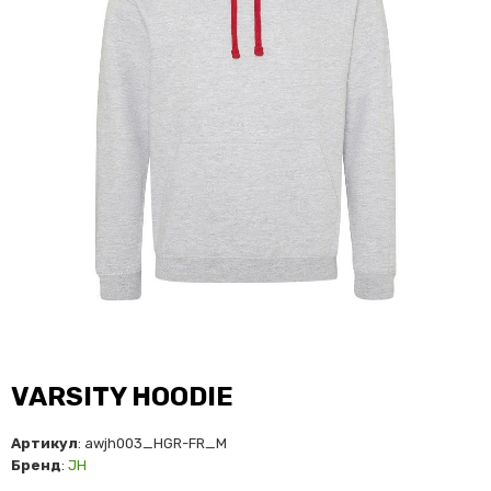
VARSITY HOODIE
Артикул
: awjh003_HGR-FR_M
Бренд
:
JH