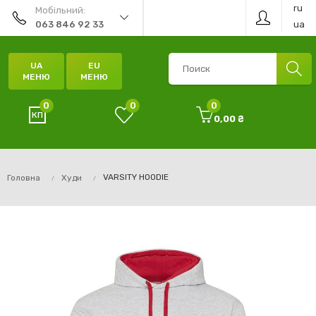
ru
Мобільний:
ua
063 846 92 33
UA
EU
МЕНЮ
МЕНЮ
0
0
0
0,00 ₴
VARSITY HOODIE
Головна
Худи