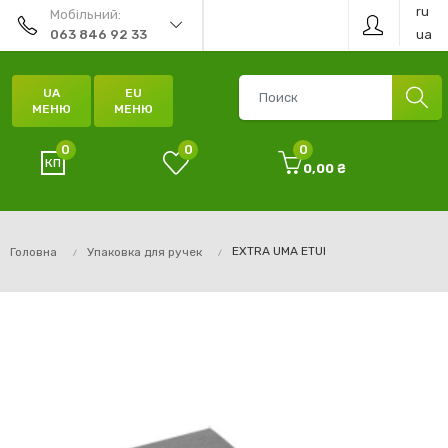
ru
Мобільний:
ua
063 846 92 33
UA
EU
МЕНЮ
МЕНЮ
0
0
0
0,00 ₴
EXTRA UMA ETUI
Головна
Упаковка для ручек