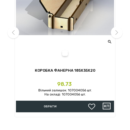


prev
next
OBI
КОРОБКА ФАНЕРНА 185X35X20
Ціна
98.73
Вільний залишок: 107004056 шт.
На складі: 107004056 шт.
ОБРАТИ