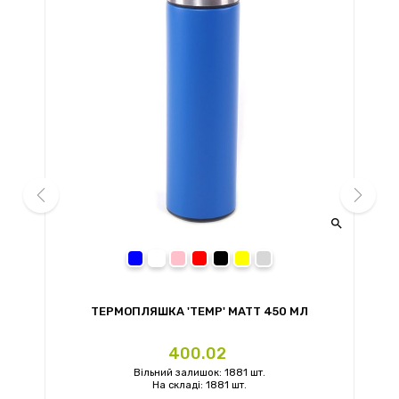


prev
next
синий
розовый
красный
черный
желтый
светло-серый
ТЕРМОПЛЯШКА 'TEMP' MATT 450 МЛ
Ціна
400.02
Вільний залишок: 1881 шт.
На складі: 1881 шт.