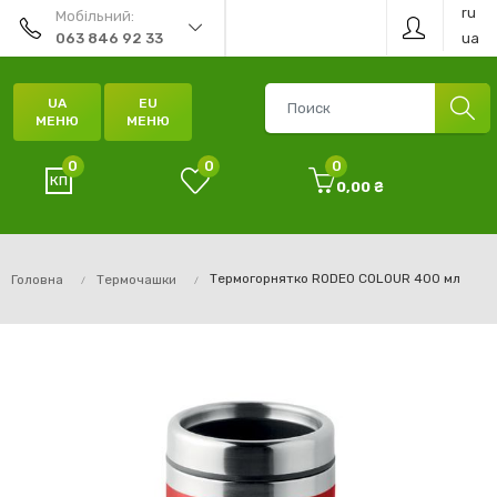
ru
Мобільний:
ua
063 846 92 33
UA
EU
МЕНЮ
МЕНЮ
0
0
0
0,00 ₴
Термогорнятко RODEO COLOUR 400 мл
Головна
Термочашки