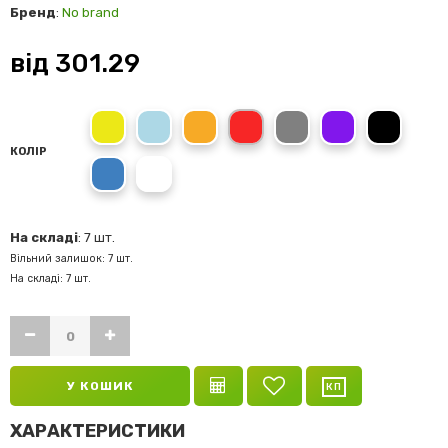
Бренд
:
No brand
від
301.29
Жовтий
Блакитний
Помаранчевий
Червоний
Сірий
Фіолетовий
Чорний
КОЛІР
Синій
Білий
На складі
: 7 шт.
Вільний залишок: 7 шт.
На складі: 7 шт.
У КОШИК
ХАРАКТЕРИСТИКИ