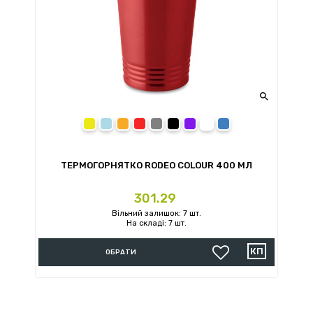

Жовтий
Блакитний
Помаранчевий
Червоний
Сірий
Чорний
Фіолетовий
Білий
Синій
ТЕРМОГОРНЯТКО RODEO COLOUR 400 МЛ
Ціна
301.29
Вільний залишок: 7 шт.
На складі: 7 шт.
ОБРАТИ