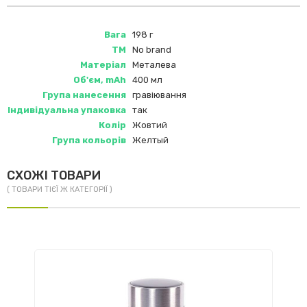
Вага
198 г
ТМ
No brand
Матеріал
Металева
Об'єм, mAh
400 мл
Група нанесення
гравіювання
Індивідуальна упаковка
так
Колір
Жовтий
Група кольорів
Желтый
СХОЖІ ТОВАРИ
( ТОВАРИ ТІЄЇ Ж КАТЕГОРІЇ )