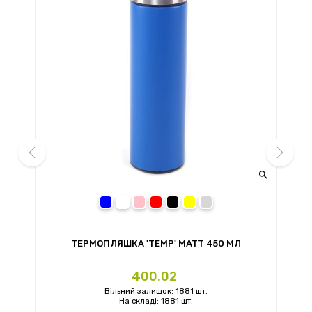


prev
next
синий
розовый
красный
черный
желтый
светло-серый
ТЕРМОПЛЯШКА 'TEMP' MATT 450 МЛ
Ціна
400.02
Вільний залишок: 1881 шт.
На складі: 1881 шт.