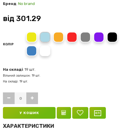
Бренд
:
No brand
від
301.29
Жовтий
Блакитний
Помаранчевий
Червоний
Сірий
Фіолетовий
Чорний
КОЛІР
Синій
Білий
На складі
: 19 шт.
Вільний залишок: 19 шт.
На складі: 19 шт.
У КОШИК
ХАРАКТЕРИСТИКИ