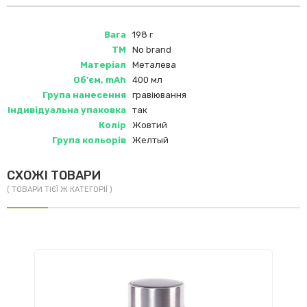
Вага
198 г
ТМ
No brand
Матеріал
Металева
Об'єм, mAh
400 мл
Група нанесення
гравіювання
Індивідуальна упаковка
так
Колір
Жовтий
Група кольорів
Желтый
СХОЖІ ТОВАРИ
( ТОВАРИ ТІЄЇ Ж КАТЕГОРІЇ )