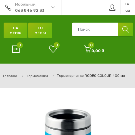
ru
Мобільний:
ua
063 846 92 33
UA
EU
МЕНЮ
МЕНЮ
0
0
0
0,00 ₴
Термогорнятко RODEO COLOUR 400 мл
Головна
Термочашки