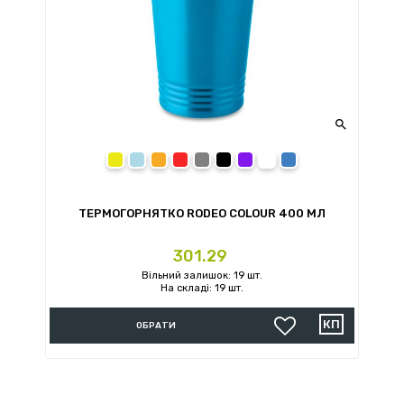

Жовтий
Блакитний
Помаранчевий
Червоний
Сірий
Чорний
Фіолетовий
Білий
Синій
ТЕРМОГОРНЯТКО RODEO COLOUR 400 МЛ
Ціна
301.29
Вільний залишок: 19 шт.
На складі: 19 шт.
ОБРАТИ