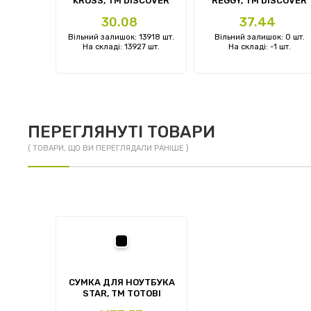
L, TM
KROSS, TM DISCOVER
REGGY, TM DISCOVER
ER
Ціна
Ціна
4
30.08
37.44
: 0 шт.
Вільний залишок: 13918 шт.
Вільний залишок: 0 шт.
2 шт.
На складі: 13927 шт.
На складі: -1 шт.
ПЕРЕГЛЯНУТІ ТОВАРИ
( ТОВАРИ, ЩО ВИ ПЕРЕГЛЯДАЛИ РАНІШЕ )
чорний
СУМКА ДЛЯ НОУТБУКА
STAR, ТМ TOTOBI