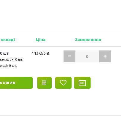
 складі
Ціна
Замовлення
0 шт.
1 137,53 ₴
залишок: 0 шт.
ладі: 0 шт.
 КОШИК