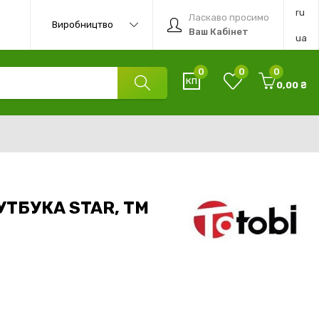
ru
Ласкаво просимо
Виробництво
Ваш Кабінет
ua
0
0
0
0,00 ₴
УТБУКА STAR, ТМ