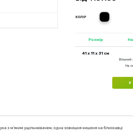
чорний
КОЛІР
Розмір
На
41 х 11 х 31 см
Вільний 
На ск
У
бука з м'яким ущільнювачем, одна зовнішня кишеня на блискавці