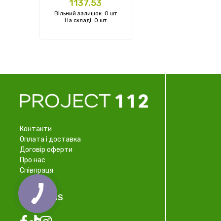
Ціна
1137.53
Вільний залишок: 0 шт.
На складі: 0 шт.
Контакти
Оплата і доставка
Договір оферти
Про нас
Співпраця
FOLLOW US