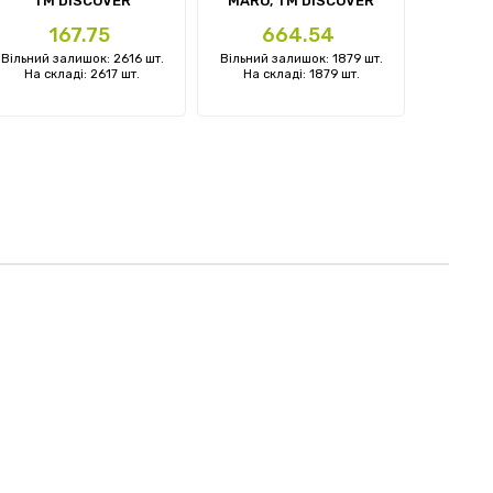
TM DISCOVER
MARO, ТМ DISCOVER
HARDI
Ціна
Ціна
Ц
167.75
664.54
Вільний залишок: 2616 шт.
Вільний залишок: 1879 шт.
Вільний 
На складі: 2617 шт.
На складі: 1879 шт.
На ск