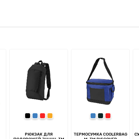
омаранчевий
чорний
синій
червоний
помаранчевий
синій
сірий
червоний
РЮКЗАК ДЛЯ
ТЕРМОСУМКА COOLERBAG
С