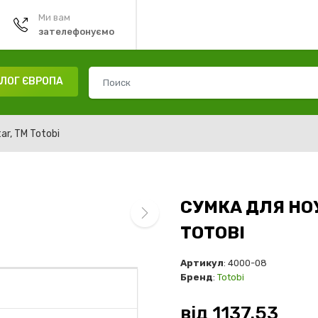
Ми вам
зателефонуємо
ЛОГ ЄВРОПА
ar, ТМ Totobi
СУМКА ДЛЯ НО
TOTOBI
next
Артикул
: 4000-08
Бренд
:
Totobi
від
1137.53