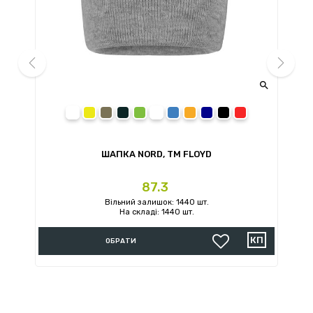


prev
next
сірий меланж
жовтий
олива
сірий
зелений
білий
синій
помаранчевий
темно-синій
чорний
червоний
ШАПКА NORD, TM FLOYD
Ціна
87.3
Вільний залишок: 1440 шт.
На складі: 1440 шт.
ОБРАТИ