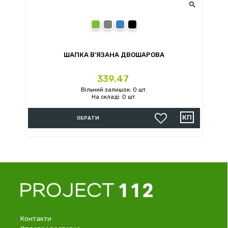

Зелений
Сірий
Синій
Чорний
ШАПКА В'ЯЗАНА ДВОШАРОВА
Ціна
339.47
Вільний залишок: 0 шт.
На складі: 0 шт.
ОБРАТИ
Контакти