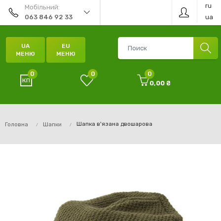
ru
Мобільний:
ua
063 846 92 33
UA
EU
МЕНЮ
МЕНЮ
0
0
0
0,00 ₴
Шапка в'язана двошарова
Головна
Шапки