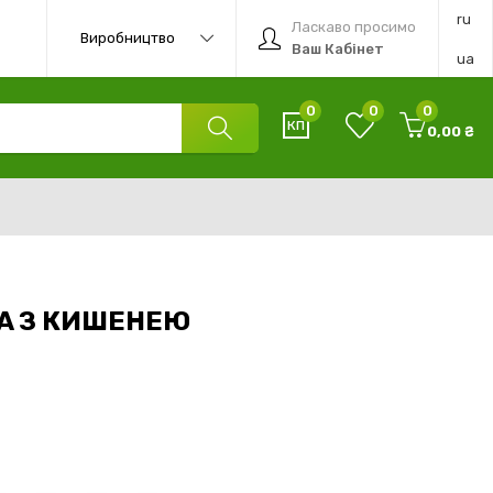
ru
Ласкаво просимо
Виробництво
Ваш Кабінет
ua
0
0
0
0,00 ₴
A З КИШЕНЕЮ