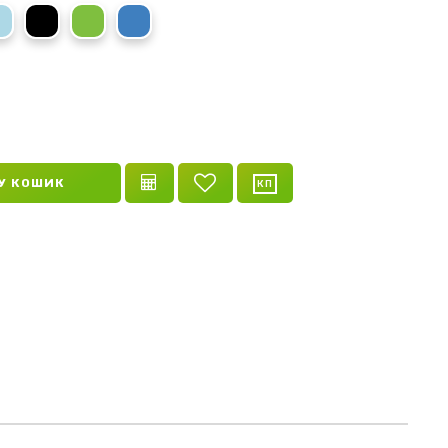
ий
оний
Блакитний
Чорний
Зелений
Синій
У КОШИК