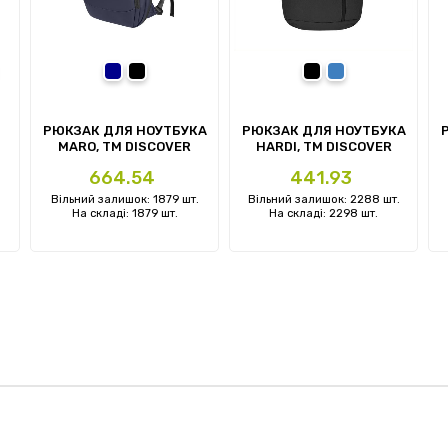
мно-синій
темно-синій
чорний
чорний
синій
евий
РЮКЗАК ДЛЯ НОУТБУКА
РЮКЗАК ДЛЯ НОУТБУКА
MARO, ТМ DISCOVER
HARDI, TM DISCOVER
Ціна
Ціна
664.54
441.93
Вільний залишок: 1879 шт.
Вільний залишок: 2288 шт.
На складі: 1879 шт.
На складі: 2298 шт.