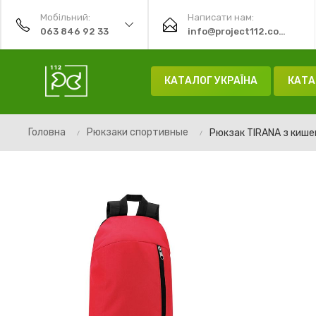
Мобільний:
Написати нам:
063 846 92 33
info@project112.com.ua
КАТАЛОГ УКРАЇНА
КАТА
Головна
Рюкзаки спортивные
Рюкзак TIRANA з киш