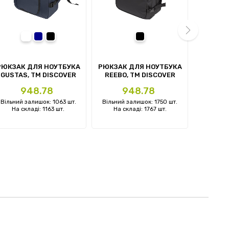
темно-синій
чорний
чорний
next
РЮКЗАК ДЛЯ НОУТБУКА
РЮКЗАК ДЛЯ НОУТБУКА
РЮКЗАК
GUSTAS, ТМ DISCOVER
REEBO, ТМ DISCOVER
RASSEL
Ціна
Ціна
Ц
948.78
948.78
Вільний залишок: 1063 шт.
Вільний залишок: 1750 шт.
Вільний 
На складі: 1163 шт.
На складі: 1767 шт.
На ск