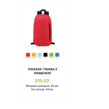
Червоний
Помаранчевий
Блакитний
Чорний
Зелений
Синій
РЮКЗАК TIRANA З
КИШЕНЕЮ
Ціна
215.02
Вільний залишок: 46 шт.
На складі: 46 шт.