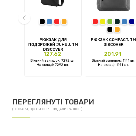
орний
чорний
синій
червоний
помаранчевий
червоний
жовтий
зелений
сірий
синій
те
чорний
помаранч
prev
ОУТБУКА
РЮКЗАК ДЛЯ
РЮКЗАК COMPACT, TM
ISCOVER
ПОДОРОЖЕЙ JUHUU, ТМ
DISCOVER
DISCOVER
Ціна
Ціна
127.62
201.91
: 0 шт.
Вільний залишок: 7292 шт.
Вільний залишок: 1141 шт.
 шт.
На складі: 7292 шт.
На складі: 1141 шт.
ПЕРЕГЛЯНУТІ ТОВАРИ
( ТОВАРИ, ЩО ВИ ПЕРЕГЛЯДАЛИ РАНІШЕ )