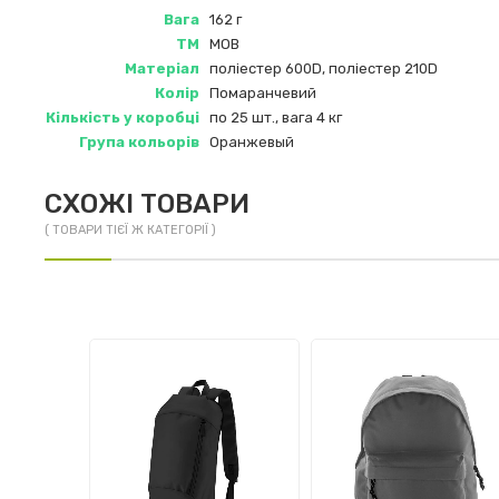
Вага
162 г
ТМ
MOB
Матеріал
поліестер 600D, поліестер 210D
Колір
Помаранчевий
Кількість у коробці
по 25 шт., вага 4 кг
Група кольорів
Оранжевый
СХОЖІ ТОВАРИ
( ТОВАРИ ТІЄЇ Ж КАТЕГОРІЇ )