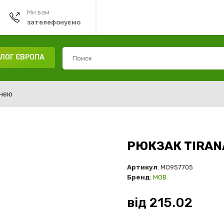
Ми вам
зателефонуємо
ЛОГ ЄВРОПА
енею
РЮКЗАК TIRAN
Артикул
: MO957705
Бренд
:
MOB
від
215.02