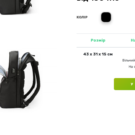
чорний
КОЛІР
Розмір
Н
43 х 31 х 15 см
Вільний
На с
У