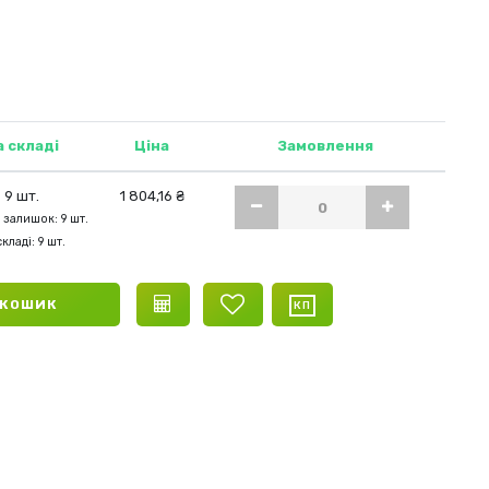
а складі
Ціна
Замовлення
9 шт.
1 804,16 ₴
 залишок: 9 шт.
кладі: 9 шт.
 КОШИК