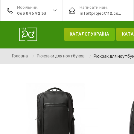
Мобільний:
Написати нам:
063 846 92 33
info@project112.com.ua
КАТАЛОГ УКРАЇНА
КАТА
Головна
Рюкзаки для ноутбуков
Рюкзак для ноутбук