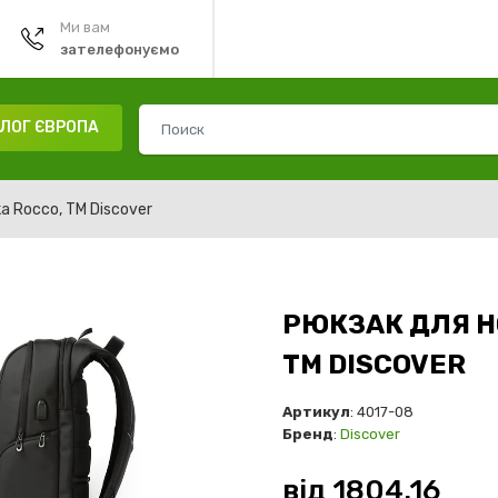
Ми вам
зателефонуємо
ЛОГ ЄВРОПА
а Rocco, TM Discover
РЮКЗАК ДЛЯ Н
TM DISCOVER
Артикул
: 4017-08
Бренд
:
Discover
від
1804.16