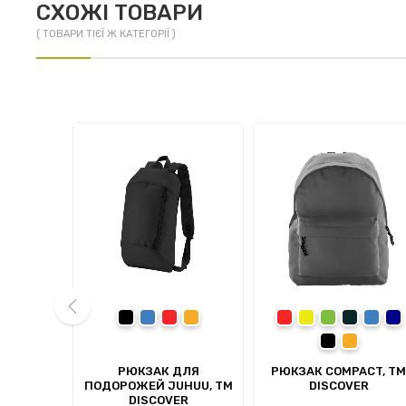
СХОЖІ ТОВАРИ
( ТОВАРИ ТІЄЇ Ж КАТЕГОРІЇ )
орний
чорний
синій
червоний
помаранчевий
червоний
жовтий
зелений
сірий
синій
те
чорний
помаранч
prev
ОУТБУКА
РЮКЗАК ДЛЯ
РЮКЗАК COMPACT, TM
ISCOVER
ПОДОРОЖЕЙ JUHUU, ТМ
DISCOVER
DISCOVER