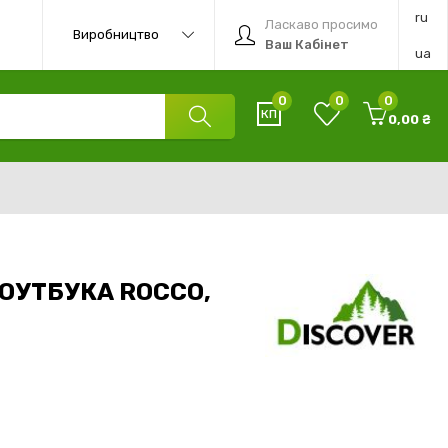
ru
Ласкаво просимо
Виробництво
Ваш Кабінет
ua
0
0
0
0,00 ₴
ОУТБУКА ROCCO,