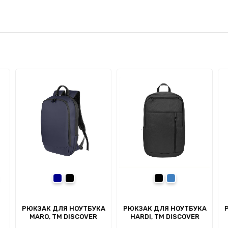
мно-синій
темно-синій
чорний
чорний
синій
евий
РЮКЗАК ДЛЯ НОУТБУКА
РЮКЗАК ДЛЯ НОУТБУКА
MARO, ТМ DISCOVER
HARDI, TM DISCOVER