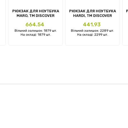
евий
РЮКЗАК ДЛЯ НОУТБУКА
РЮКЗАК ДЛЯ НОУТБУКА
MARO, ТМ DISCOVER
HARDI, TM DISCOVER
Ціна
Ціна
664.54
441.93
Вільний залишок: 1879 шт.
Вільний залишок: 2289 шт.
На складі: 1879 шт.
На складі: 2299 шт.