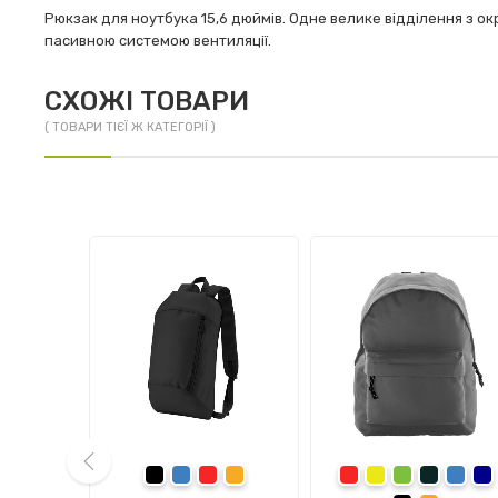
Рюкзак для ноутбука 15,6 дюймів. Одне велике відділення з ок
пасивною системою вентиляції.
СХОЖІ ТОВАРИ
( ТОВАРИ ТІЄЇ Ж КАТЕГОРІЇ )
орний
чорний
синій
червоний
помаранчевий
червоний
жовтий
зелений
сірий
синій
те