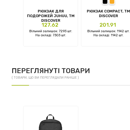
чорний
помаранч
prev
ОУТБУКА
РЮКЗАК ДЛЯ
РЮКЗАК COMPACT, TM
ISCOVER
ПОДОРОЖЕЙ JUHUU, ТМ
DISCOVER
DISCOVER
Ціна
Ціна
127.62
201.91
: 0 шт.
Вільний залишок: 7293 шт.
Вільний залишок: 1142 шт.
 шт.
На складі: 7303 шт.
На складі: 1142 шт.
ПЕРЕГЛЯНУТІ ТОВАРИ
( ТОВАРИ, ЩО ВИ ПЕРЕГЛЯДАЛИ РАНІШЕ )