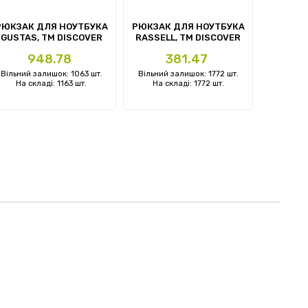
next
РЮКЗАК ДЛЯ НОУТБУКА
РЮКЗАК ДЛЯ НОУТБУКА
РЮКЗАК
GUSTAS, ТМ DISCOVER
RASSELL, ТМ DISCOVER
REEBO
Ціна
Ціна
Ц
948.78
381.47
Вільний залишок: 1063 шт.
Вільний залишок: 1772 шт.
Вільний 
На складі: 1163 шт.
На складі: 1772 шт.
На ск