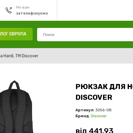
Ми вам
зателефонуємо
ЛОГ ЄВРОПА
 Hardi, TM Discover
РЮКЗАК ДЛЯ Н
DISCOVER
Артикул
: 3056-08
Бренд
:
Discover
від
441.93