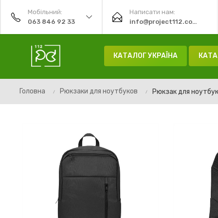
Мобільний:
Написати нам:
063 846 92 33
info@project112.com.ua
КАТАЛОГ УКРАЇНА
КАТА
Головна
Рюкзаки для ноутбуков
Рюкзак для ноутбука