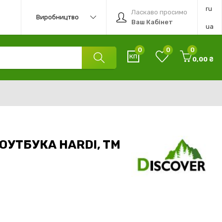
ru
Ласкаво просимо
Виробництво
Ваш Кабінет
ua
0
0
0
0,00 ₴
ОУТБУКА HARDI, TM