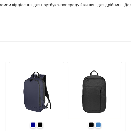
ремим відділення для ноутбука, попереду 2 кишені для дрібниць. Дода
мно-синій
темно-синій
чорний
чорний
синій