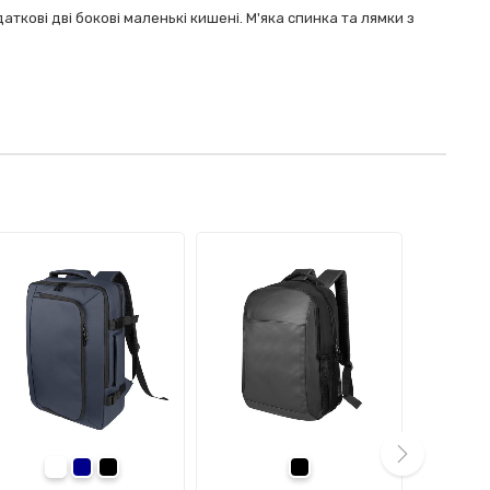
ткові дві бокові маленькі кишені. М'яка спинка та лямки з
темно-синій
чорний
чорний