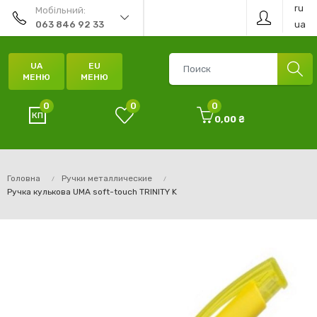
ru
Мобільний:
ua
063 846 92 33
UA
EU
МЕНЮ
МЕНЮ
0
0
0
0,00 ₴
Головна
Ручки металлические
Ручка кулькова UMA soft-touch TRINITY K