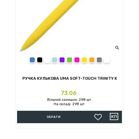

Синій
Чорний
Блакитний
Фіолетовий
Зелений
Рожевий
Жовтий
Помаранчевий
Сірий
Білий
РУЧКА КУЛЬКОВА UMA SOFT-TOUCH TRINITY K
Ціна
73.06
Вільний залишок: 298 шт.
На складі: 298 шт.
ОБРАТИ