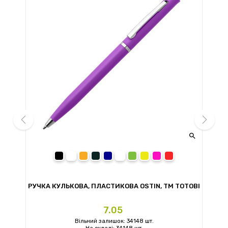


prev
next
чорний
помаранчевий
сірий
темно-синій
білий
зелений
жовтий
рожевий
червоний
ТМ
РУЧКА КУЛЬКОВА, ПЛАСТИКОВА OSTIN, ТМ TOTOBI
Ціна
7.05
Вільний залишок: 34148 шт.