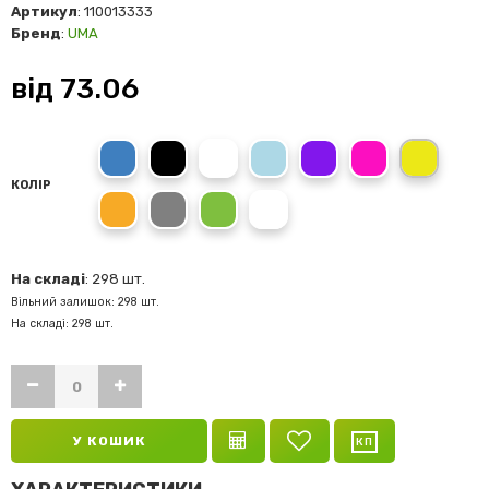
Артикул
: 110013333
Бренд
:
UMA
від
73.06
Синій
Чорний
Блакитний
Фіолетовий
Рожевий
Жовтий
КОЛІР
Помаранчевий
Сірий
Зелений
Білий
На складі
: 298 шт.
Вільний залишок: 298 шт.
На складі: 298 шт.
У КОШИК