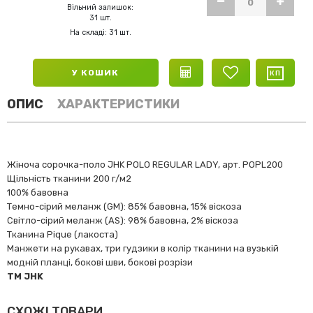
Вільний залишок:
31 шт.
На складі: 31 шт.
У КОШИК
ОПИС
ХАРАКТЕРИСТИКИ
Жіноча сорочка-поло JHK POLO REGULAR LADY, арт. POPL200
Щільність тканини 200 г/м2
100% бавовна
Темно-сірий меланж (GM): 85% бавовна, 15% віскоза
Світло-сірий меланж (AS): 98% бавовна, 2% віскоза
Тканина Pique (лакоста)
Манжети на рукавах, три гудзики в колір тканини на вузькій
модній планці, бокові шви, бокові розрізи
TM JHK
СХОЖІ ТОВАРИ