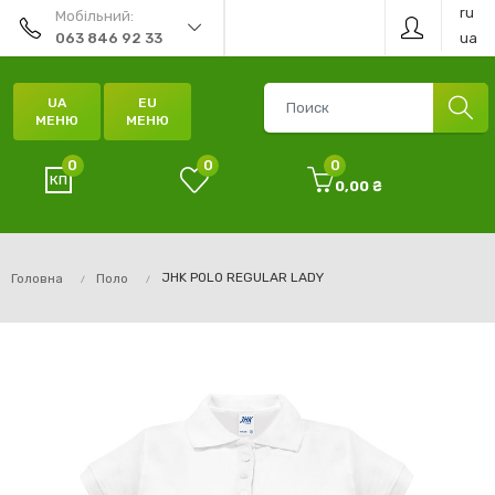
ru
Мобільний:
ua
063 846 92 33
UA
EU
МЕНЮ
МЕНЮ
0
0
0
0,00 ₴
JHK POLO REGULAR LADY
Головна
Поло