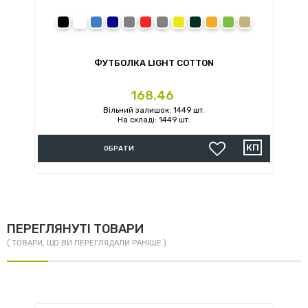
prev
next
black
white
royal
navy
sport grey
red
charcoal
daisy
forest green
orange
irish green
sand
ФУТБОЛКА LIGHT COTTON
Ціна
168.46
Вільний залишок: 1449 шт.
На складі: 1449 шт.
ОБРАТИ
ПЕРЕГЛЯНУТІ ТОВАРИ
( ТОВАРИ, ЩО ВИ ПЕРЕГЛЯДАЛИ РАНІШЕ )