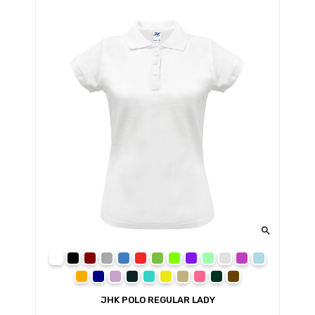

білий (WH)
чорний (BK)
бордовий (BU)
темно-сірий меланж (GM)
синій (RB)
червоний (RD)
зелений (KG)
салатовий (LM)
фіолетовий (PU)
ментоловий (MG)
світло-сірий мелан
рожевий (PK)
блакитний (
помаранчевий (OR)
темно-синій (NY)
бузковий (LV)
сірий (GF)
бірюзовий (TU)
жовтий (SY)
пісочний (SA)
світло-малиновий (FU)
темно-зелений (BG)
коричневий (CH)
JHK POLO REGULAR LADY