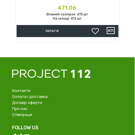
Ціна
471.06
Вільний залишок: 613 шт.
На складі: 613 шт.
ОБРАТИ
Контакти
Оплата і доставка
Договір оферти
Про нас
Співпраця
FOLLOW US