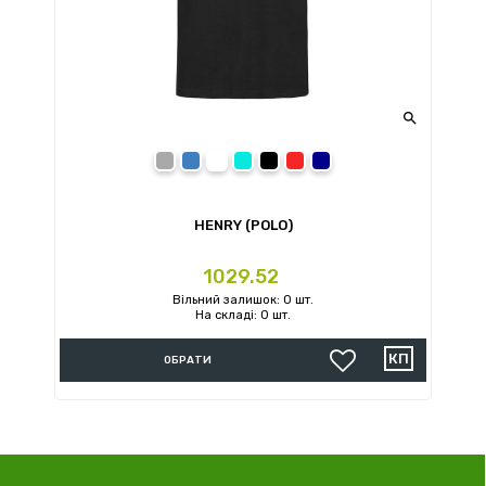

Slate Grey
True Blue
White
Bahama Green
Black Opal
Crimson Red
Marina Blue
HENRY (POLO)
Ціна
1029.52
Вільний залишок: 0 шт.
На складі: 0 шт.
ОБРАТИ