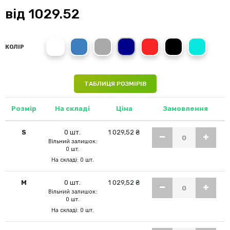
від
1029.52
White
True Blue
Slate Grey
Marina Blue
Crimson Red
Black Opal
Bahama Gre
КОЛІР
ТАБЛИЦЯ РОЗМІРІВ
Розмір
На складі
Ціна
Замовлення
S
0 шт.
1 029,52 ₴
Вільний залишок:
0 шт.
На складі: 0 шт.
M
0 шт.
1 029,52 ₴
Вільний залишок:
0 шт.
На складі: 0 шт.