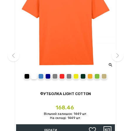


prev
next
black
white
royal
navy
sport grey
red
charcoal
daisy
forest green
orange
irish green
sand
ФУТБОЛКА LIGHT COTTON
Ціна
168.46
Вільний залишок: 1449 шт.
На складі: 1449 шт.
ОБРАТИ