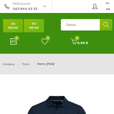
ru
Мобільний:
ua
063 846 92 33
UA
EU
МЕНЮ
МЕНЮ
0
0
0
0,00 ₴
Henry (Polo)
Головна
Поло