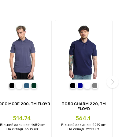
чорний
білий
денім-синій
темно-зелений
чорний
темно-синій
білий
Сірий
next
ОЛО MODE 200, TM FLOYD
ПОЛО CHARM 220, TM
ЖИЛЕТ 
FLOYD
Ціна
Ціна
Ц
514.74
564.1
Вільний залишок: 1689 шт.
Вільний залишок: 2219 шт.
Вільний 
На складі: 1689 шт.
На складі: 2219 шт.
На ск