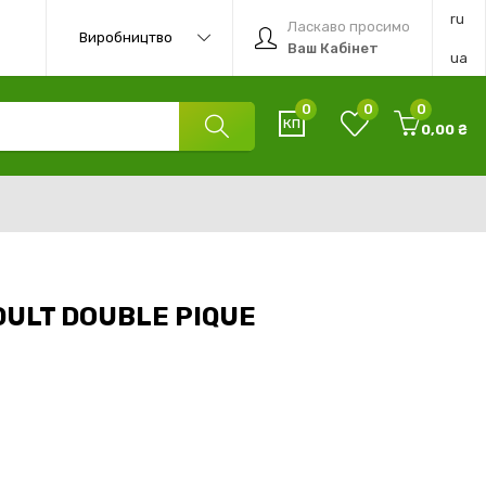
ru
Ласкаво просимо
Виробництво
Ваш Кабінет
ua
0
0
0
0,00 ₴
ULT DOUBLE PIQUE