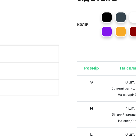
Black
Charc
КОЛІР
Purple
Oran
Розмір
На скла
S
0 шт.
Вільний залишо
На складі: 
M
1 шт.
Вільний залишо
На складі: 
L
0 шт.