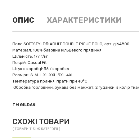
ОПИС
ХАРАКТЕРИСТИКИ
Поло SOFTSTYLE® ADULT DOUBLE PIQUE POLO, арт. gi64800
Матеріал: 100% бавовна кільцевого прядіння
Щільність: 177 г/м²
Покрій: Casual Fit
Штук в коробці: 36 / коробка
Розміри: S-M-L-XL-XXL-3XL-4XL
Температура прання: прати при 40°C
Обробка горловини, рукава без манжет, 2 гудзики в колір ткан
TM GILDAN
СХОЖІ ТОВАРИ
( ТОВАРИ ТІЄЇ Ж КАТЕГОРІЇ )