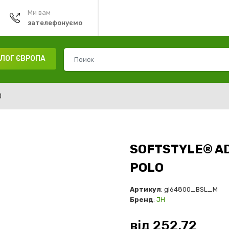
Ми вам
зателефонуємо
ЛОГ ЄВРОПА
O
SOFTSTYLE® AD
POLO
Артикул
: gi64800_BSL_M
Бренд
:
JH
від
252.72