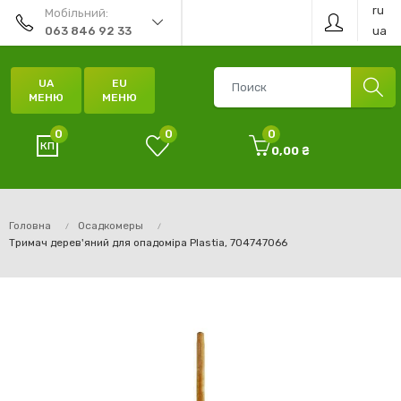
ru
Мобільний:
ua
063 846 92 33
UA
EU
МЕНЮ
МЕНЮ
0
0
0
0,00 ₴
Головна
Осадкомеры
Тримач дерев'яний для опадоміра Plastia, 704747066