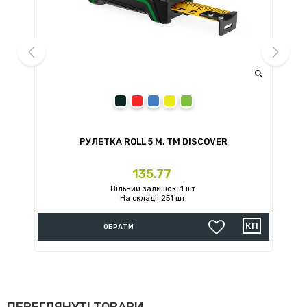


prev
next
сірий
червоний
синій
жовтий
зелений
РУЛЕТКА ROLL 5 М, ТМ DISCOVER
Ціна
135.77
Вільний залишок: 1 шт.
На складі: 251 шт.
ОБРАТИ