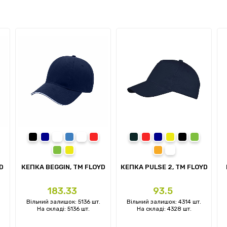
ний
омаранчевий
чорний
темно-синій
синій
білий
червоний
сірий
червоний
темно-синій
жовтий
чорний
зелений
лений
тний
зелений
жовтий
помаранчевий
білий
D
КЕПКА BEGGIN, TM FLOYD
КЕПКА PULSE 2, ТМ FLOYD
Ціна
Ціна
183.33
93.5
Вільний залишок: 5136 шт.
Вільний залишок: 4314 шт.
На складі: 5136 шт.
На складі: 4328 шт.