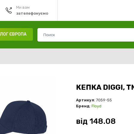
Ми вам
зателефонуємо
ЛОГ ЄВРОПА
КЕПКА DIGGI, T
Артикул
: 7059-55
Бренд
:
Floyd
від
148.08