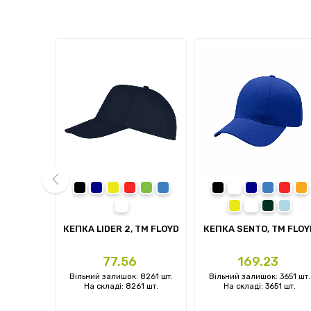
ва
чорний
темно-синій
жовтий
червоний
зелений
синій
чорний
темно-синій
синій
черво
п
білий
жовтий
білий
темно-зе
блаки
prev
TM FLOYD
КЕПКА LIDER 2, TM FLOYD
КЕПКА SENTO, TM FLOY
Ціна
Ціна
3
77.56
169.23
: 0 шт.
Вільний залишок: 8261 шт.
Вільний залишок: 3651 шт.
 шт.
На складі: 8261 шт.
На складі: 3651 шт.