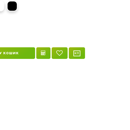
о-синій
чорний
У КОШИК