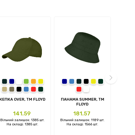
сірий
темно-синій
білий
зелений
помаранчевий
жовтий
темно-синій
синій
сірий
чорний
жовтий
темно-зелений
темно
с
пісочний
олива
чорний
синій
червоний
темно-зелений
червоний
білий
next
КЕПКА OVER, TM FLOYD
ПАНАМА SUMMER, TM
КЕПКА 
FLOYD
Ціна
Ціна
141.59
181.57
Вільний залишок: 1385 шт.
Вільний залишок: 1189 шт.
Вільний 
На складі: 1385 шт.
На складі: 1566 шт.
На ск