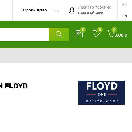
ru
Ласкаво просимо
Виробництво
Ваш Кабінет
ua
0
0
0
0,00 ₴
M FLOYD