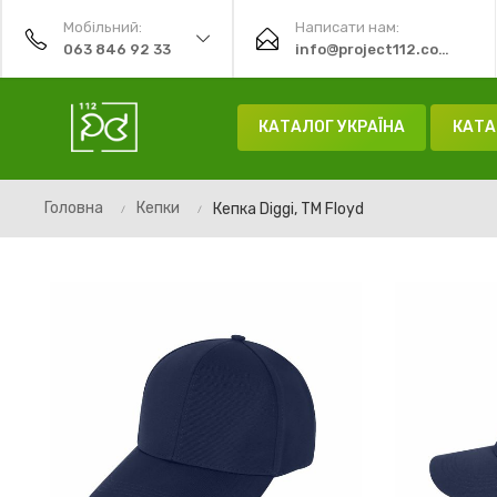
Мобільний:
Написати нам:
063 846 92 33
info@project112.com.ua
КАТАЛОГ УКРАЇНА
КАТА
Головна
Кепки
Кепка Diggi, TM Floyd