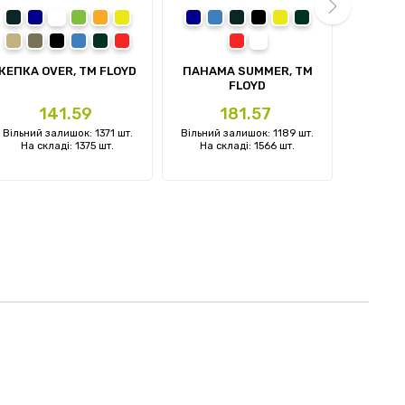
сірий
темно-синій
білий
зелений
помаранчевий
жовтий
темно-синій
синій
сірий
чорний
жовтий
темно-зелений
темно
с
пісочний
олива
чорний
синій
темно-зелений
червоний
червоний
білий
next
КЕПКА OVER, TM FLOYD
ПАНАМА SUMMER, TM
КЕПКА 
FLOYD
Ціна
Ціна
141.59
181.57
Вільний залишок: 1371 шт.
Вільний залишок: 1189 шт.
Вільний 
На складі: 1375 шт.
На складі: 1566 шт.
На ск