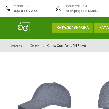
Мобільний:
Написати нам:
063 846 92 33
info@project112.com.ua
КАТАЛОГ УКРАЇНА
КАТА
Головна
Кепки
Кепка Comfort, TM Floyd