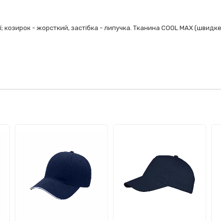
ї; козирок - жорсткий, застібка - липучка. Тканина COOL MAX (швидк