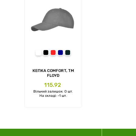
білий
чорний
червоний
темно-синій
сірий
КЕПКА COMFORT, TM
FLOYD
Ціна
115.92
Вільний залишок: 0 шт.
На складі: -1 шт.