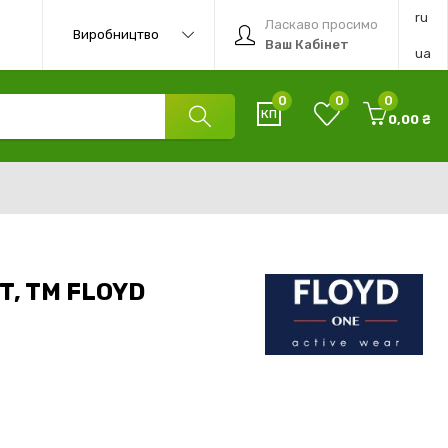
ru
Ласкаво просимо
Виробництво
Ваш Кабінет
ua
0
0
0
0,00 ₴
, TM FLOYD