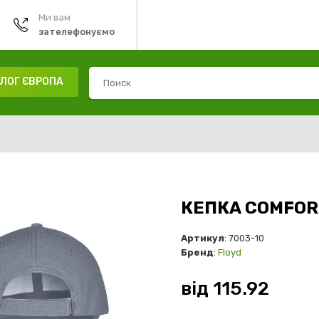
Ми вам
зателефонуємо
ЛОГ ЄВРОПА
КЕПКА COMFORT
Артикул
: 7003-10
Бренд
:
Floyd
від
115.92