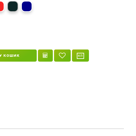
ий
червоний
сірий
темно-синій
У КОШИК