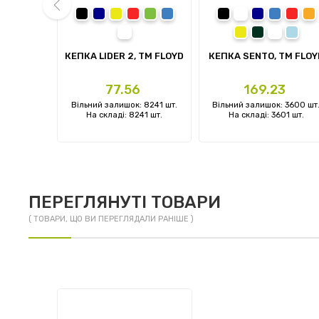
ва
чорний
темно-синій
жовтий
червоний
зелений
синій
чорний
темно-синій
синій
черво
п
білий
жовтий
темно-зелен
білий
блаки
prev
TM FLOYD
КЕПКА LIDER 2, TM FLOYD
КЕПКА SENTO, TM FLOY
Ціна
Ціна
3
77.56
169.23
: 0 шт.
Вільний залишок: 8241 шт.
Вільний залишок: 3600 шт
 шт.
На складі: 8241 шт.
На складі: 3601 шт.
ПЕРЕГЛЯНУТІ ТОВАРИ
( ТОВАРИ, ЩО ВИ ПЕРЕГЛЯДАЛИ РАНІШЕ )