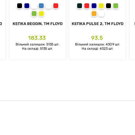
ний
омаранчевий
чорний
темно-синій
синій
білий
червоний
сірий
червоний
темно-синій
жовтий
чорний
зелений
ий
тний
зелений
жовтий
помаранчевий
білий
D
КЕПКА BEGGIN, TM FLOYD
КЕПКА PULSE 2, ТМ FLOYD
Ціна
Ціна
183.33
93.5
.
Вільний залишок: 5135 шт.
Вільний залишок: 4309 шт.
На складі: 5135 шт.
На складі: 4323 шт.