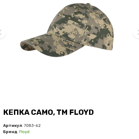
ev
ne
КЕПКА CAMO, TM FLOYD
Артикул
: 7083-62
Бренд
:
Floyd