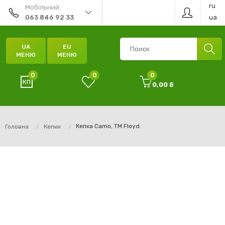
ru
Мобільний:
ua
063 846 92 33
UA
EU
МЕНЮ
МЕНЮ
0
0
0
0,00 ₴
Кепка Camo, TM Floyd
Головна
Кепки