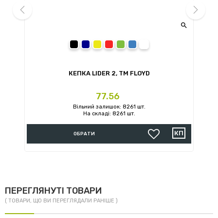


prev
next
чорний
темно-синій
жовтий
червоний
зелений
синій
білий
КЕПКА LIDER 2, TM FLOYD
Ціна
77.56
Вільний залишок: 8261 шт.
На складі: 8261 шт.
ОБРАТИ
ПЕРЕГЛЯНУТІ ТОВАРИ
( ТОВАРИ, ЩО ВИ ПЕРЕГЛЯДАЛИ РАНІШЕ )