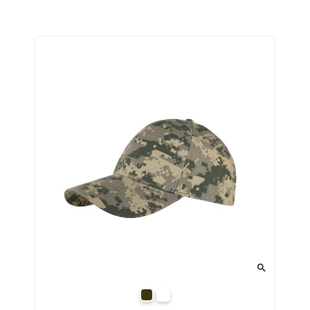

камуфляж
камуфляж-піксель