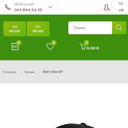
ru
Мобільний:
ua
063 846 92 33
UA
EU
МЕНЮ
МЕНЮ
0
0
0
0,00 ₴
BerryTex 5P
Головна
Кепки