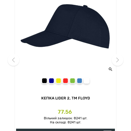


prev
next
чорний
темно-синій
жовтий
червоний
зелений
синій
білий
КЕПКА LIDER 2, TM FLOYD
Ціна
77.56
Вільний залишок: 8241 шт.
На складі: 8241 шт.