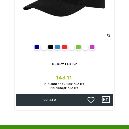

темно-синій (NY)
темно-сірий графіт (GF)
чорний (BK)
синій (RB)
червоний (RD)
білий (WH)
зелений (KG)
світло-сірий (JASZ)
рожевий (PK)
BERRYTEX 5P
Ціна
143.11
Вільний залишок: 323 шт.
На складі: 323 шт.
ОБРАТИ