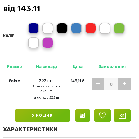
від
143.11
темно-синій (NY)
темно-сірий графіт (GF)
чорний (BK)
синій (RB)
червоний (RD)
білий (WH)
зелений (KG
КОЛІР
світло-сірий (JASZ)
рожевий (PK)
Розмір
На складі
Ціна
Замовлення
false
323 шт.
143,11 ₴
Вільний залишок:
323 шт.
На складі: 323 шт.
У КОШИК
ХАРАКТЕРИСТИКИ