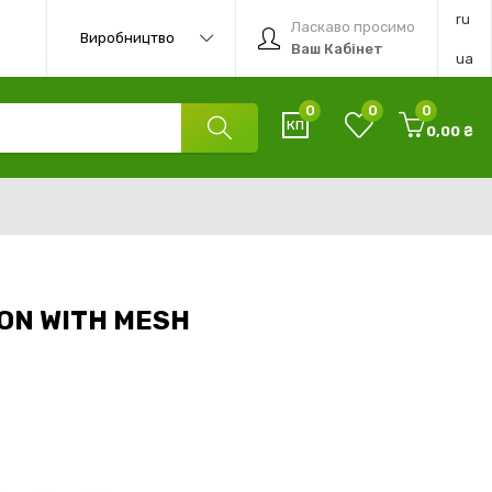
ru
Ласкаво просимо
Виробництво
Ваш Кабінет
ua
0
0
0
0,00 ₴
ON WITH MESH