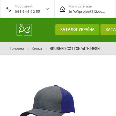
Мобільний:
Написати нам:
063 846 92 33
info@project112.com.ua
КАТАЛОГ УКРАЇНА
КАТА
Головна
Кепки
BRUSHED COTTON WITH MESH