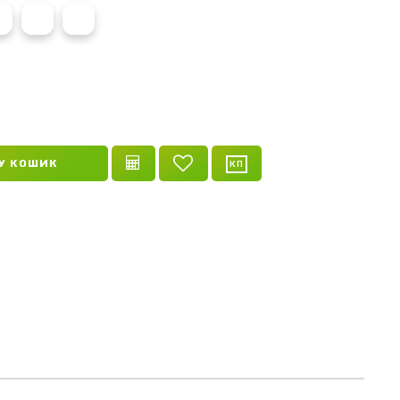
ple
oal Pink
Charcoal Orange
Charcoal Cyan
Charcoal Bright Green
У КОШИК