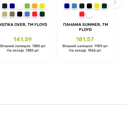
сірий
темно-синій
білий
зелений
помаранчевий
жовтий
темно-синій
синій
сірий
чорний
жовтий
темно-зелений
темно
с
пісочний
олива
чорний
синій
червоний
темно-зелений
червоний
білий
next
КЕПКА OVER, TM FLOYD
ПАНАМА SUMMER, TM
КЕПКА 
FLOYD
Ціна
Ціна
141.59
181.57
Вільний залишок: 1385 шт.
Вільний залишок: 1189 шт.
Вільний 
На складі: 1385 шт.
На складі: 1566 шт.
На ск