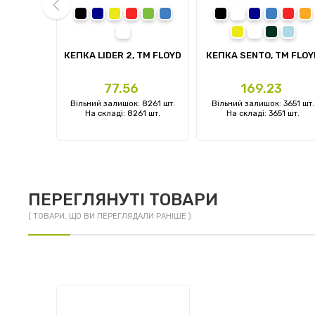
ва
чорний
темно-синій
жовтий
червоний
зелений
синій
чорний
темно-синій
синій
черво
п
білий
жовтий
білий
темно-зе
блаки
prev
TM FLOYD
КЕПКА LIDER 2, TM FLOYD
КЕПКА SENTO, TM FLOY
Ціна
Ціна
3
77.56
169.23
: 0 шт.
Вільний залишок: 8261 шт.
Вільний залишок: 3651 шт.
 шт.
На складі: 8261 шт.
На складі: 3651 шт.
ПЕРЕГЛЯНУТІ ТОВАРИ
( ТОВАРИ, ЩО ВИ ПЕРЕГЛЯДАЛИ РАНІШЕ )