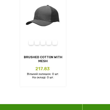
Charcoal Bright Green
Charcoal Cyan
Charcoal Orange
Charcoal Purple
Charcoal Pink
BRUSHED COTTON WITH
MESH
Ціна
217.83
Вільний залишок: 0 шт.
На складі: 0 шт.