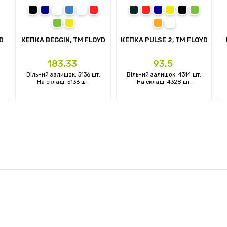
ний
омаранчевий
чорний
темно-синій
синій
білий
червоний
сірий
червоний
темно-синій
жовтий
чорний
зелений
лений
тний
зелений
жовтий
помаранчевий
білий
D
КЕПКА BEGGIN, TM FLOYD
КЕПКА PULSE 2, ТМ FLOYD
Ціна
Ціна
183.33
93.5
Вільний залишок: 5136 шт.
Вільний залишок: 4314 шт.
На складі: 5136 шт.
На складі: 4328 шт.