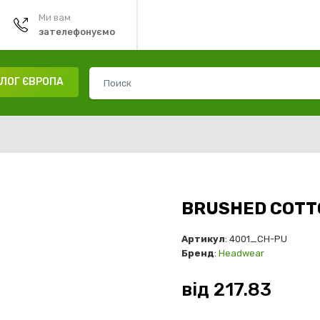
Ми вам
зателефонуємо
ЛОГ ЄВРОПА
BRUSHED COTT
Артикул
: 4001_CH-PU
Бренд
:
Headwear
від
217.83