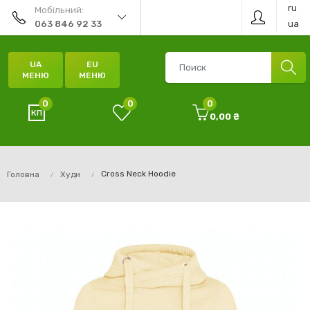
ru
Мобільний:
ua
063 846 92 33
UA
EU
МЕНЮ
МЕНЮ
0
0
0
0,00 ₴
Cross Neck Hoodie
Головна
Худи