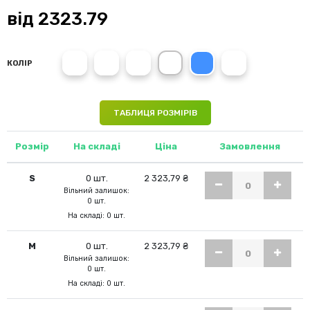
від
2323.79
Pale Pink
Ginger Biscuit
Dusty Green
Vanilla Milkshake
Sky Blue
Dusty Pink
КОЛІР
ТАБЛИЦЯ РОЗМІРІВ
Розмір
На складі
Ціна
Замовлення
S
0 шт.
2 323,79 ₴
Вільний залишок:
0 шт.
На складі: 0 шт.
M
0 шт.
2 323,79 ₴
Вільний залишок:
0 шт.
На складі: 0 шт.