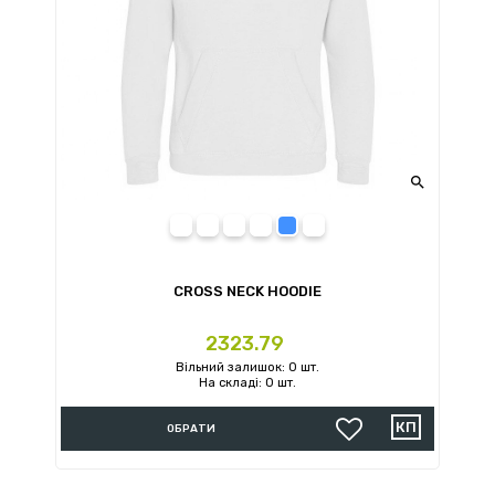

Ginger Biscuit
Pale Pink
Dusty Green
Dusty Pink
Sky Blue
Vanilla Milkshake
CROSS NECK HOODIE
Ціна
2323.79
Вільний залишок: 0 шт.
На складі: 0 шт.
ОБРАТИ