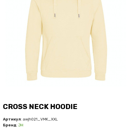
CROSS NECK HOODIE
Артикул
: awjh021_VMK_XXL
Бренд
:
JH