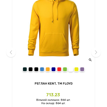


prev
next
сірий
чорний
чорний меланж
синій
помаранчевий
темно-синій
червоний
зелений
білий
жовтий
світло-фіолето
РЕГЛАН KENT, TM FLOYD
Ціна
713.23
Вільний залишок: 864 шт.
На складі: 864 шт.