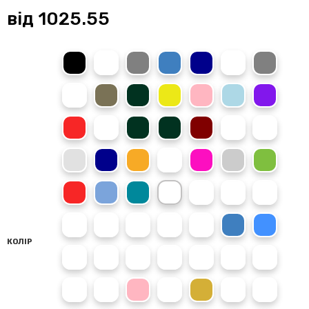
від
1025.55
Deep Black
Absolute White
Steel Grey
Royal Blue
Oxford Navy
Nude
Heather Gre
Vanilla Milkshake
Olive Green
Earthy Green
Sun Yellow
Baby Pink
Hawaiian Blue
Purple
Fire Red
Hot Chocolate
Bottle Green
Forest Green
Burgundy
Lavender
Lime Green
Ash
New French Navy
Orange Crush
Pale Pink
Hot Pink
Moondust Grey
Kelly Green
Red Hot Chili
Carolina Blue
Tropical Blue
Wild Mulberry
Ultra Violet
Turquoise Surf
True Violet
Sunset Orange
Storm Grey
Spring Green
Sherbet Lemon
Shark Grey
Sapphire Blue
Sky Blue
КОЛІР
Red Rust
Pumpkin Pie
Plum
Pinky Purple
Peach Perfect
Navy Smoke
Mustard
Moss Green
Magenta Magic
Light Pink
Ink Blue
Gold
Ginger Biscuit
Dusty Rose