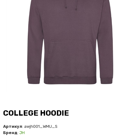
COLLEGE HOODIE
Артикул
: awjh001_WMU_S
Бренд
:
JH