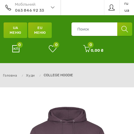
ru
Мобільний:
ua
063 846 92 33
UA
EU
МЕНЮ
МЕНЮ
0
0
0
0,00 ₴
COLLEGE HOODIE
Головна
Худи