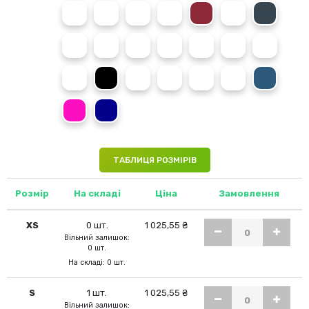
Dusty Pink
Dusty Blue
Desert Sand
Caramel Toffee
Cardinal Red
Combat Green
Charcoal
Caramel Latte
Burgundy Smoke
Brick Red
Burnt Orange
Black Smoke
Apple Green
Alien Green
Prepared For Dye
Jet Black
Jade
Dusty Purple
Dusty Green
Deep Sea Blue
Denim Blue
Candyfloss Pink
Airforce Blue
ТАБЛИЦЯ РОЗМІРІВ
Розмір
На складі
Ціна
Замовлення
XS
0 шт.
1 025,55 ₴
Вільний залишок:
0 шт.
На складі: 0 шт.
S
1 шт.
1 025,55 ₴
Вільний залишок: