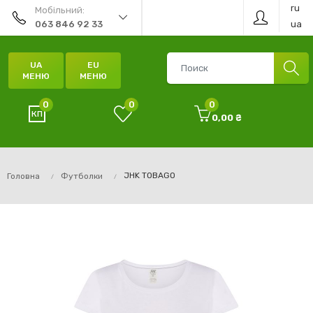
ru
Мобільний:
ua
063 846 92 33
UA
EU
МЕНЮ
МЕНЮ
0
0
0
0,00 ₴
JHK TOBAGO
Головна
Футболки