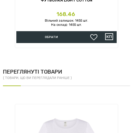
ФУТБОЛКА LIGHT COTTON
Ціна
168.46
Вільний залишок: 1455 шт.
На складі: 1455 шт.
ОБРАТИ
ПЕРЕГЛЯНУТІ ТОВАРИ
( ТОВАРИ, ЩО ВИ ПЕРЕГЛЯДАЛИ РАНІШЕ )