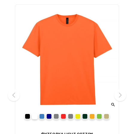


prev
next
black
white
royal
navy
sport grey
red
charcoal
daisy
forest green
orange
irish green
sand