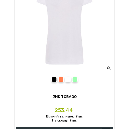

чорний (BK)
кораловий (CO)
білий (WH)
ментоловий (MG)
JHK TOBAGO
Ціна
253.44
Вільний залишок: 9 шт.
На складі: 9 шт.