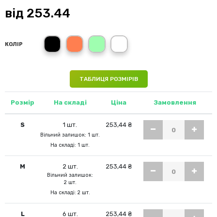
від
253.44
чорний (BK)
кораловий (CO)
ментоловий (MG)
білий (WH)
КОЛІР
ТАБЛИЦЯ РОЗМІРІВ
Розмір
На складі
Ціна
Замовлення
S
1 шт.
253,44 ₴
Вільний залишок: 1 шт.
На складі: 1 шт.
M
2 шт.
253,44 ₴
Вільний залишок:
2 шт.
На складі: 2 шт.
L
6 шт.
253,44 ₴