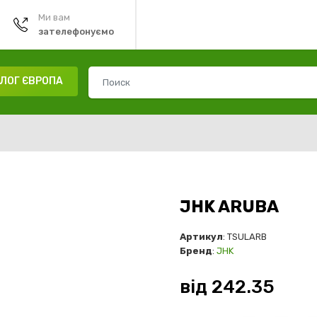
Ми вам
зателефонуємо
ЛОГ ЄВРОПА
JHK ARUBA
Артикул
: TSULARB
Бренд
:
JHK
від
242.35