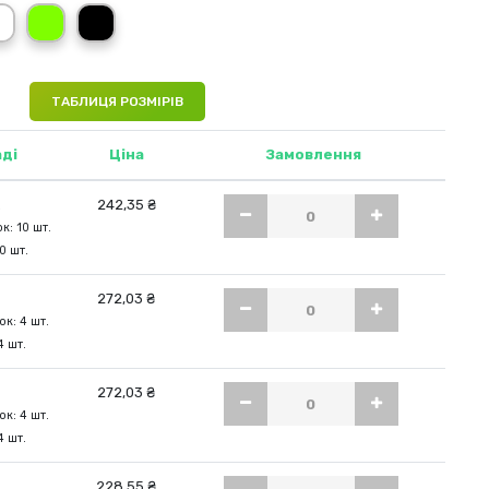
оний (RD)
білий (WH)
салатовий (LM)
чорний (BK)
ТАБЛИЦЯ РОЗМІРІВ
аді
Ціна
Замовлення
.
242,35 ₴
к: 10 шт.
10 шт.
272,03 ₴
к: 4 шт.
4 шт.
272,03 ₴
к: 4 шт.
4 шт.
228,55 ₴