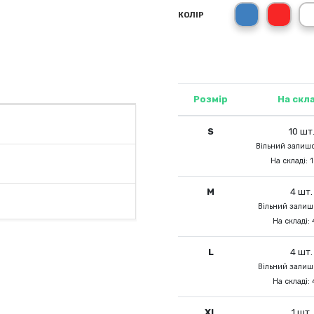
синій (RB)
черв
КОЛІР
Розмір
На скл
S
10 шт
Вільний залишо
На складі: 
M
4 шт.
Вільний залишо
На складі: 
L
4 шт.
Вільний залишо
На складі: 
XL
1 шт.