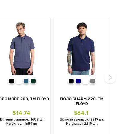
чорний
білий
денім-синій
темно-зелений
чорний
темно-синій
білий
Сірий
next
ОЛО MODE 200, TM FLOYD
ПОЛО CHARM 220, TM
ЖИЛЕТ 
FLOYD
Ціна
Ціна
Ц
514.74
564.1
Вільний залишок: 1689 шт.
Вільний залишок: 2219 шт.
Вільний 
На складі: 1689 шт.
На складі: 2219 шт.
На ск