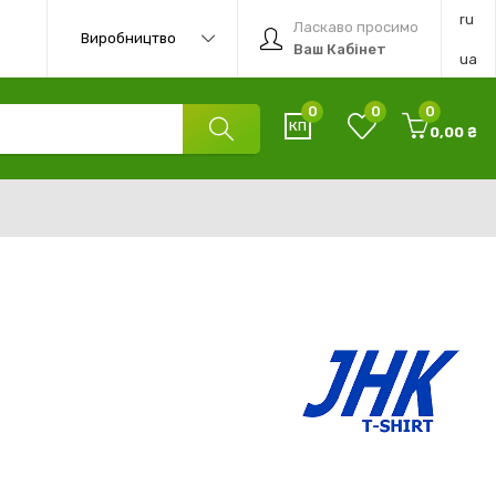
ru
Ласкаво просимо
Виробництво
Ваш Кабінет
ua
0
0
0
0,00 ₴