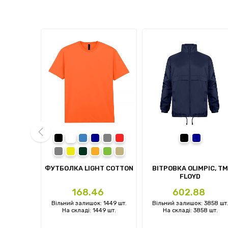
 blue
ark army green
garnet
black
white
royal
navy
sport grey
red
чорний
темно-си
charcoal
daisy
forest green
orange
irish green
sand
prev
KY WOMAN
ФУТБОЛКА LIGHT COTTON
ВІТРОВКА OLIMPIC, TM
FLOYD
Ціна
Ціна
1
168.46
602.88
: 0 шт.
Вільний залишок: 1449 шт.
Вільний залишок: 3858 шт
 шт.
На складі: 1449 шт.
На складі: 3858 шт.