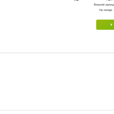
Вільний залишо
На складі: 
У