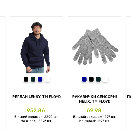
ній
чорний
сірий
темно-синій
білий-кремовий
темно-синій
чорний
сірий
сірий меланж
РЕГЛАН LENNY, TM FLOYD
РУКАВИЧКИ СЕНСОРНІ
П
HELIX, TM FLOYD
Ціна
Ціна
952.86
69.98
.
Вільний залишок: 2290 шт.
Вільний залишок: 1297 шт.
На складі: 2293 шт.
На складі: 1297 шт.