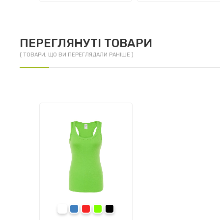
ПЕРЕГЛЯНУТІ ТОВАРИ
( ТОВАРИ, ЩО ВИ ПЕРЕГЛЯДАЛИ РАНІШЕ )
білий (WH)
синій (RB)
червоний (RD)
салатовий (LM)
чорний (BK)