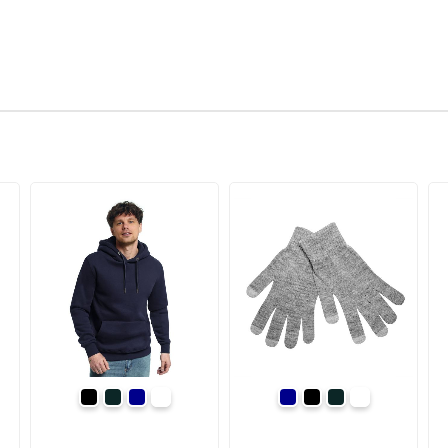
ній
чорний
сірий
темно-синій
білий-кремовий
темно-синій
чорний
сірий
сірий меланж