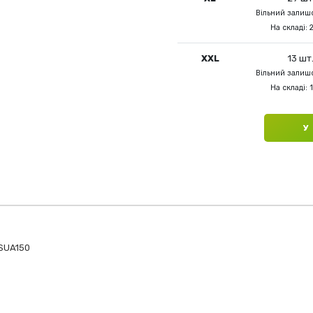
Вільний залишо
На складі: 
XXL
13 шт
Вільний залишо
На складі: 
У
TSUA150