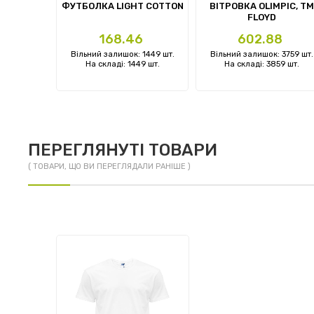
KY WOMAN
ФУТБОЛКА LIGHT COTTON
ВІТРОВКА OLIMPIC, TM
FLOYD
Ціна
Ціна
1
168.46
602.88
: 0 шт.
Вільний залишок: 1449 шт.
Вільний залишок: 3759 шт.
 шт.
На складі: 1449 шт.
На складі: 3859 шт.
ПЕРЕГЛЯНУТІ ТОВАРИ
( ТОВАРИ, ЩО ВИ ПЕРЕГЛЯДАЛИ РАНІШЕ )