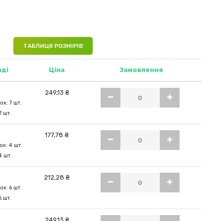
о-сірий меланж (GM)
ТАБЛИЦЯ РОЗМІРІВ
аді
Ціна
Замовлення
249,13 ₴
к: 7 шт.
7 шт.
177,78 ₴
к: 4 шт.
4 шт.
212,28 ₴
к: 6 шт.
6 шт.
.
249,13 ₴