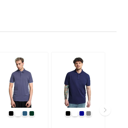
чорний
білий
денім-синій
темно-зелений
чорний
білий
темно-синій
Сірий
next