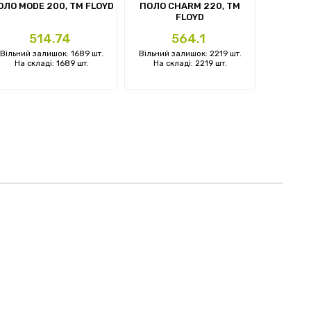
ОЛО MODE 200, TM FLOYD
ПОЛО CHARM 220, TM
ЖИЛЕТ 
FLOYD
Ціна
Ціна
Ц
514.74
564.1
Вільний залишок: 1689 шт.
Вільний залишок: 2219 шт.
Вільний 
На складі: 1689 шт.
На складі: 2219 шт.
На ск