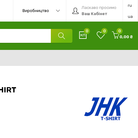
ru
Ласкаво просимо
Виробництво
Ваш Кабінет
ua
0
0
0
0,00 ₴
HIRT