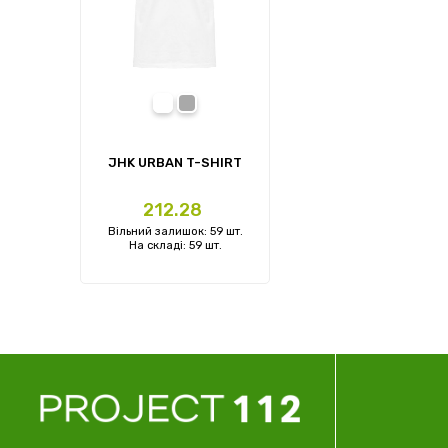
білий (WH)
темно-сірий меланж (GM)
JHK URBAN T-SHIRT
Ціна
212.28
Вільний залишок: 59 шт.
На складі: 59 шт.