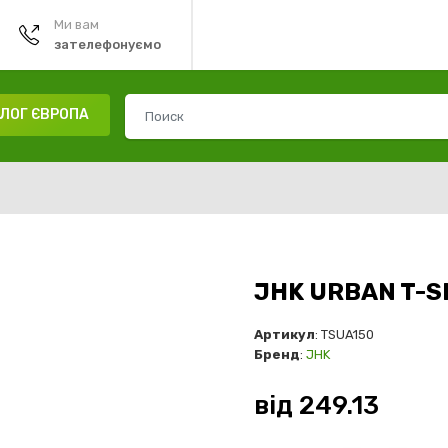
Ми вам
зателефонуємо
ЛОГ ЄВРОПА
JHK URBAN T-S
Артикул
: TSUA150
Бренд
:
JHK
від
249.13