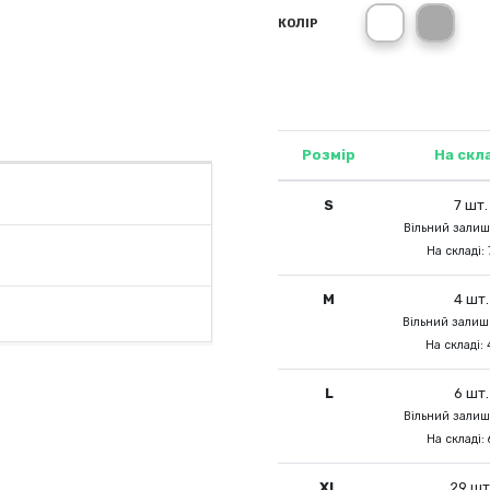
білий (WH)
темн
КОЛІР
Розмір
На скл
S
7 шт.
Вільний залишо
На складі: 
M
4 шт.
Вільний залишо
На складі: 
L
6 шт.
Вільний залишо
На складі: 
XL
29 шт