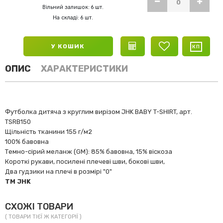
Вільний залишок: 6 шт.
На складі: 6 шт.
У КОШИК
ОПИС
ХАРАКТЕРИСТИКИ
Футболка дитяча з круглим вирізом JHK BABY T-SHIRT, арт.
TSRB150
Щільність тканини 155 г/м2
100% бавовна
Темно-сірий меланж (GM): 85% бавовна, 15% віскоза
Короткі рукави, посилені плечеві шви, бокові шви,
Два гудзики на плечі в розмірі "0"
TM JHK
СХОЖІ ТОВАРИ
( ТОВАРИ ТІЄЇ Ж КАТЕГОРІЇ )