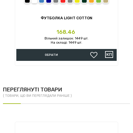
black
white
royal
navy
sport grey
red
charcoal
daisy
forest green
orange
irish green
sand
ФУТБОЛКА LIGHT COTTON
Ціна
168.46
Вільний залишок: 1449 шт.
На складі: 1449 шт.
ОБРАТИ
ПЕРЕГЛЯНУТІ ТОВАРИ
( ТОВАРИ, ЩО ВИ ПЕРЕГЛЯДАЛИ РАНІШЕ )