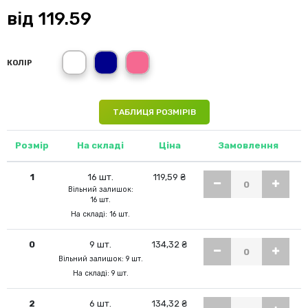
від
119.59
білий (WH)
темно-синій (NY)
світло-малиновий (FU)
КОЛІР
ТАБЛИЦЯ РОЗМІРІВ
Розмір
На складі
Ціна
Замовлення
1
16 шт.
119,59 ₴
Вільний залишок:
16 шт.
На складі: 16 шт.
0
9 шт.
134,32 ₴
Вільний залишок: 9 шт.
На складі: 9 шт.
2
6 шт.
134,32 ₴