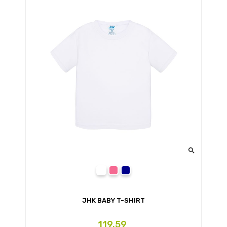

білий (WH)
світло-малиновий (FU)
темно-синій (NY)
JHK BABY T-SHIRT
Ціна
119.59