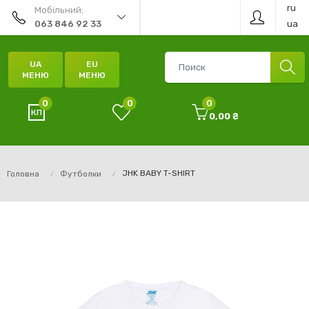
ru
Мобільний:
ua
063 846 92 33
UA
EU
МЕНЮ
МЕНЮ
0
0
0
0,00 ₴
JHK BABY T-SHIRT
Головна
Футболки