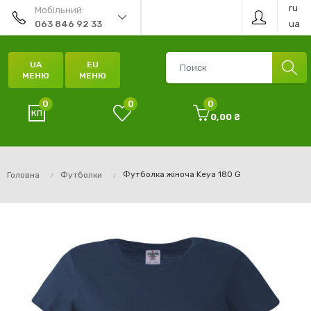
ru
Мобільний:
ua
063 846 92 33
UA
EU
МЕНЮ
МЕНЮ
0
0
0
0,00 ₴
Футболка жіноча Keya 180 G
Головна
Футболки