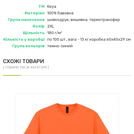
ТМ
Keya
Матеріал
100% бавовна
Група нанесення
шовкодрук, вишивка, термотрансфер
Колір
2XL
Щільність
180 г/м²
Кількість у коробці
по 100 шт., вага - 13 кг коробка 60х40х29 см
Група кольорів
темно-синий
СХОЖІ ТОВАРИ
( ТОВАРИ ТІЄЇ Ж КАТЕГОРІЇ )