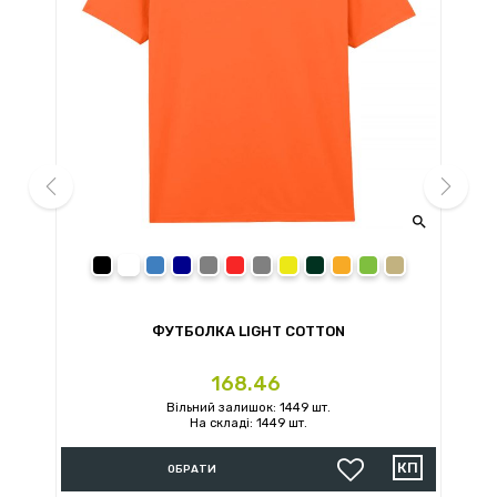


prev
next
black
white
royal
navy
sport grey
red
charcoal
daisy
forest green
orange
irish green
sand
ФУТБОЛКА LIGHT COTTON
Ціна
168.46
Вільний залишок: 1449 шт.
На складі: 1449 шт.
ОБРАТИ