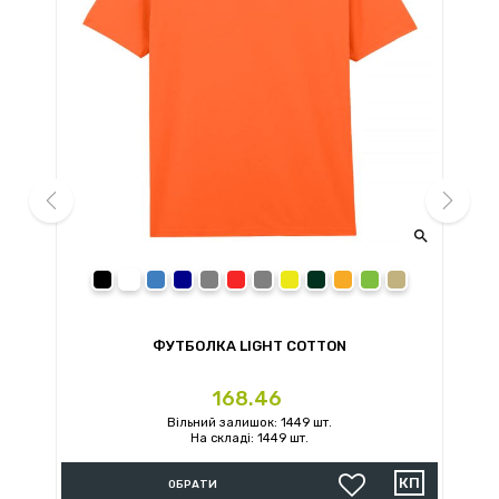


prev
next
black
white
royal
navy
sport grey
red
charcoal
daisy
forest green
orange
irish green
sand
ФУТБОЛКА LIGHT COTTON
Ціна
168.46
Вільний залишок: 1449 шт.
На складі: 1449 шт.
ОБРАТИ