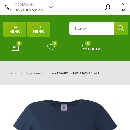
ru
Мобільний:
ua
063 846 92 33
UA
EU
МЕНЮ
МЕНЮ
0
0
0
0,00 ₴
Футболка жіноча Keya 150 G
Головна
Футболки