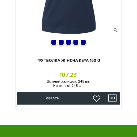

L
2XL
S
XL
M
ФУТБОЛКА ЖІНОЧА KEYA 150 G
Ціна
107.23
Вільний залишок: 245 шт.
На складі: 245 шт.
ОБРАТИ