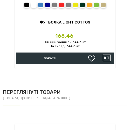
black
white
royal
navy
sport grey
red
charcoal
daisy
forest green
orange
irish green
sand
ФУТБОЛКА LIGHT COTTON
Ціна
168.46
Вільний залишок: 1449 шт.
На складі: 1449 шт.
ОБРАТИ
ПЕРЕГЛЯНУТІ ТОВАРИ
( ТОВАРИ, ЩО ВИ ПЕРЕГЛЯДАЛИ РАНІШЕ )