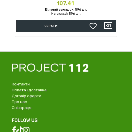
Ціна
107.41
Вільний залишок: 596 шт.
На складі: 596 шт.
ОБРАТИ
Контакти
Оплата і доставка
Договір оферти
Про нас
Співпраця
FOLLOW US