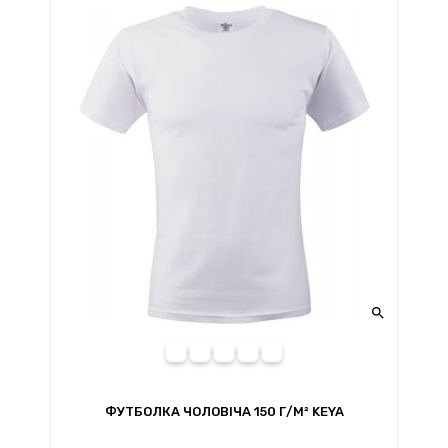

XL
2XL
L
S
M
ФУТБОЛКА ЧОЛОВІЧА 150 Г/М² KEYA