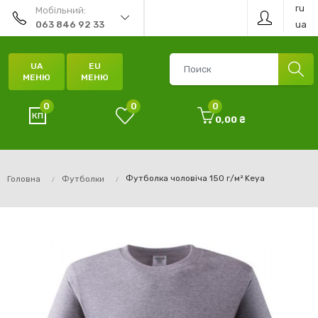
ru
Мобільний:
ua
063 846 92 33
UA
EU
МЕНЮ
МЕНЮ
0
0
0
0,00 ₴
Футболка чоловіча 150 г/м² Keya
Головна
Футболки