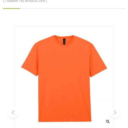
( ТОВАРИ ТІЄЇ Ж КАТЕГОРІЇ )


prev
next