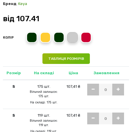
Бренд
:
Keya
від
107.41
XL
2XL
L
S
M
КОЛІР
ТАБЛИЦЯ РОЗМІРІВ
Розмір
На складі
Ціна
Замовлення
S
175 шт.
107,41 ₴
Вільний залишок:
175 шт.
На складі: 175 шт.
S
119 шт.
107,41 ₴
Вільний залишок:
119 шт.
На складі: 119 шт.