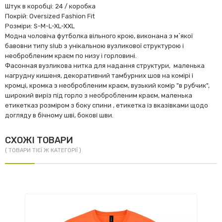
Штук в коробці: 24 / коробка
Покрій: Oversized Fashion Fit
Розміри: S-M-L-XL-XXL
Модна чоловіча футболка вільного крою, виконана з м`якої
бавовни типу slub з унікальною вузликової структурою і
необробленим краєм по низу і горловині.
Фасонная вузликова нитка для надання структури, маленька
нагрудну кишеня, декоративний тамбурних шов на комірі і
кромці, кромка з необробленим краєм, вузький комір "в рубчик",
широкий виріз під горло з необробленим краєм, маленька
етикетказ розміром з боку спини , етикетка із вказівками щодо
догляду в бічному шві, бокові шви.
СХОЖІ ТОВАРИ
( ТОВАРИ ТІЄЇ Ж КАТЕГОРІЇ )