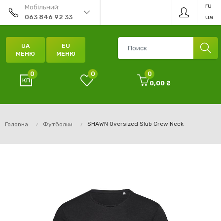
ru
Мобільний:
ua
063 846 92 33
UA
EU
МЕНЮ
МЕНЮ
0
0
0
0,00 ₴
SHAWN Oversized Slub Crew Neck
Головна
Футболки