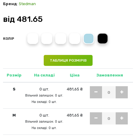
Бренд
:
Stedman
від
481.65
White
Powder Rose
Powder Grey
Powder Green
Powder Blue
Black Opal
КОЛІР
ТАБЛИЦЯ РОЗМІРІВ
Розмір
На складі
Ціна
Замовлення
S
0 шт.
481,65 ₴
Вільний залишок: 0 шт.
На складі: 0 шт.
M
0 шт.
481,65 ₴
Вільний залишок: 0 шт.
На складі: 0 шт.