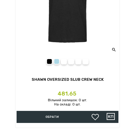

Black Opal
Powder Blue
Powder Green
Powder Grey
Powder Rose
White
SHAWN OVERSIZED SLUB CREW NECK
Ціна
481.65
Вільний залишок: 0 шт.
На складі: 0 шт.
ОБРАТИ