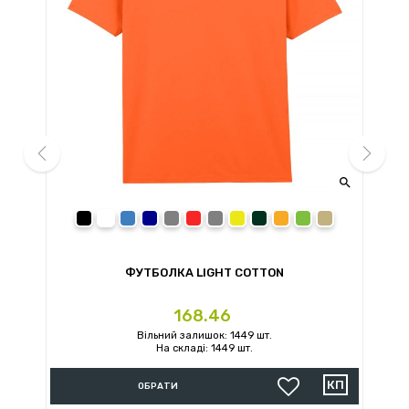


prev
next
black
white
royal
navy
sport grey
red
charcoal
daisy
forest green
orange
irish green
sand
ФУТБОЛКА LIGHT COTTON
Ціна
168.46
Вільний залишок: 1449 шт.
На складі: 1449 шт.
ОБРАТИ