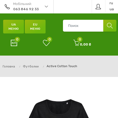
ru
Мобільний:
ua
063 846 92 33
UA
EU
МЕНЮ
МЕНЮ
0
0
0
0,00 ₴
Active Cotton Touch
Головна
Футболки