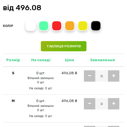
від
496.08
White
Kiwi Green
Crimson Red
Cyber Orange
Cyber Yellow
Black Opal
КОЛІР
ТАБЛИЦЯ РОЗМІРІВ
Розмір
На складі
Ціна
Замовлення
S
0 шт.
496,08 ₴
Вільний залишок:
0 шт.
На складі: 0 шт.
M
0 шт.
496,08 ₴
Вільний залишок:
0 шт.
На складі: 0 шт.