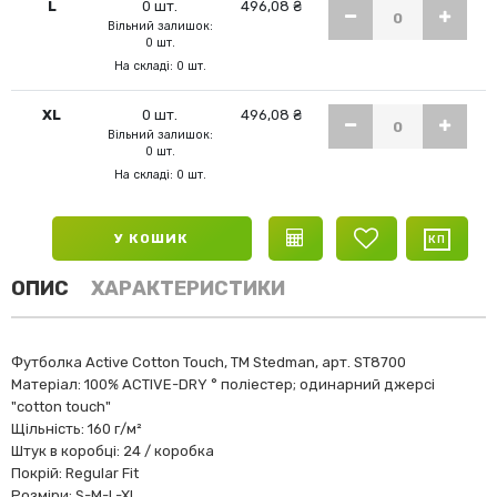
L
0 шт.
496,08 ₴
Вільний залишок:
0 шт.
На складі: 0 шт.
XL
0 шт.
496,08 ₴
Вільний залишок:
0 шт.
На складі: 0 шт.
У КОШИК
ОПИС
ХАРАКТЕРИСТИКИ
Футболка Active Cotton Touch, ТМ Stedman, арт. ST8700
Матеріал: 100% ACTIVE-DRY ° поліестер; одинарний джерсі
"cotton touch"
Щільність: 160 г/м²
Штук в коробці: 24 / коробка
Покрій: Regular Fit
Розміри: S-M-L-XL