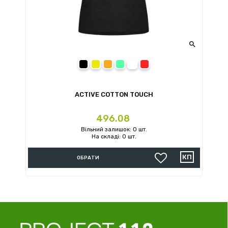

Black Opal
Cyber Yellow
Cyber Orange
Kiwi Green
White
Crimson Red
ACTIVE COTTON TOUCH
Ціна
496.08
Вільний залишок: 0 шт.
На складі: 0 шт.
ОБРАТИ