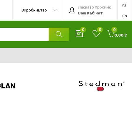
ru
Ласкаво просимо
Виробництво
Ваш Кабінет
ua
0
0
0
0,00 ₴
GLAN