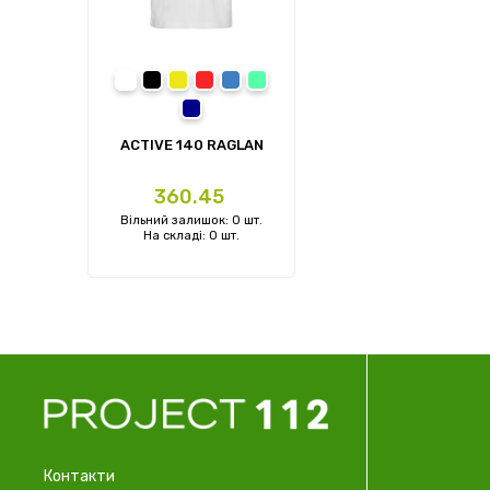
White
Black Opal
Cyber Yellow
Crimson Red
King Blue
Kiwi Green
Marina Blue
ACTIVE 140 RAGLAN
Ціна
360.45
Вільний залишок: 0 шт.
На складі: 0 шт.
Контакти