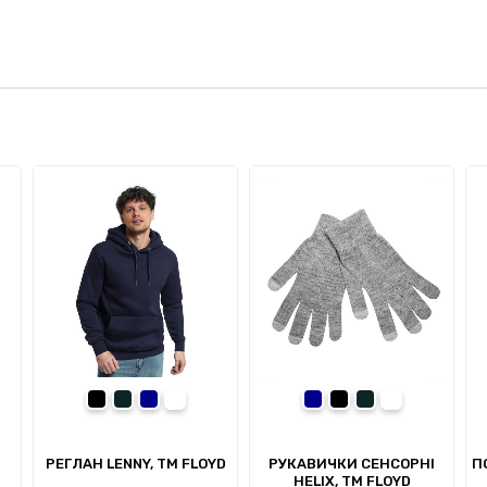
ній
чорний
сірий
темно-синій
білий-кремовий
темно-синій
чорний
сірий
сірий меланж
РЕГЛАН LENNY, TM FLOYD
РУКАВИЧКИ СЕНСОРНІ
П
HELIX, TM FLOYD