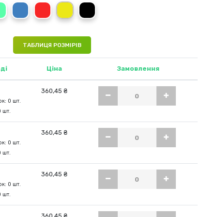
a Blue
Kiwi Green
King Blue
Crimson Red
Cyber Yellow
Black Opal
ТАБЛИЦЯ РОЗМІРІВ
ді
Ціна
Замовлення
360,45 ₴
к: 0 шт.
0 шт.
360,45 ₴
к: 0 шт.
0 шт.
360,45 ₴
к: 0 шт.
0 шт.
360,45 ₴