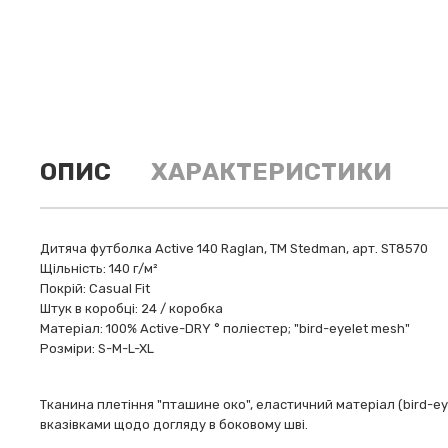
ОПИС
ХАРАКТЕРИСТИКИ
Дитяча футболка Active 140 Raglan, ТМ Stedman, арт. ST8570
Щільність: 140 г/м²
Покрій: Casual Fit
Штук в коробці: 24 / коробка
Матеріал: 100% Аctive-DRY ° поліестер; "bird-eyelet mesh"
Розміри: S-M-L-XL
Тканина плетіння "пташине око", еластичний матеріал (bird-ey
вказівками щодо догляду в боковому шві.