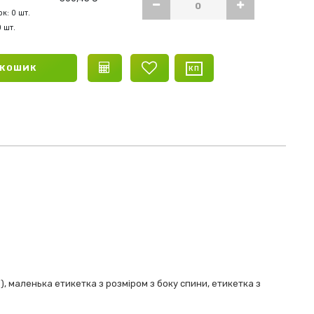
к: 0 шт.
0 шт.
 КОШИК
), маленька етикетка з розміром з боку спини, етикетка з