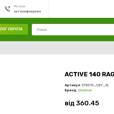
Ми вам
зателефонуємо
ЛОГ ЄВРОПА
ACTIVE 140 RA
Артикул
: ST8570_CBY_XL
Бренд
:
Stedman
від
360.45