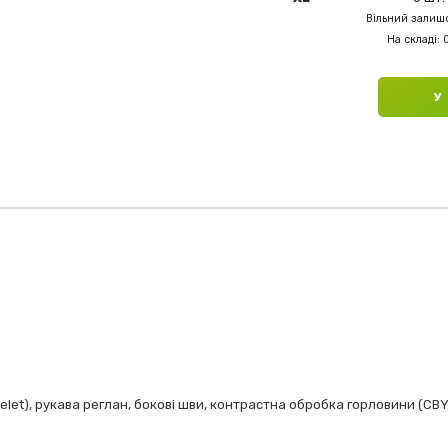
Вільний залишо
На складі: 
У
elet), рукава реглан, бокові шви, контрастна обробка горловини (CBY