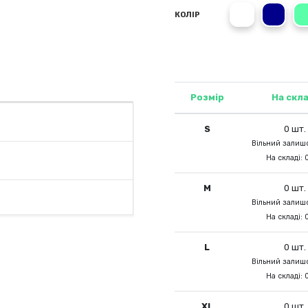
White
Marin
КОЛІР
Розмір
На скла
S
0 шт.
Вільний залишо
На складі: 
M
0 шт.
Вільний залишо
На складі: 
L
0 шт.
Вільний залишо
На складі: 
XL
0 шт.