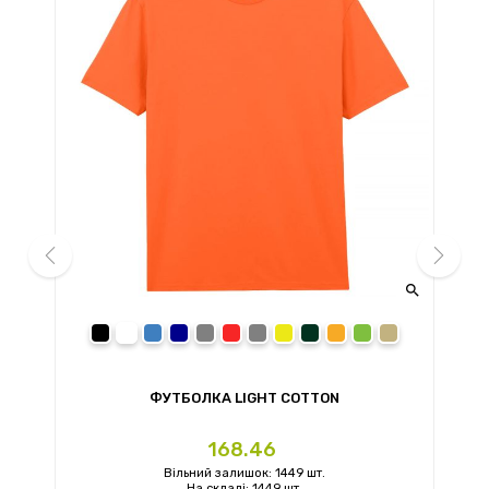


prev
next
black
white
royal
navy
sport grey
red
charcoal
daisy
forest green
orange
irish green
sand
ФУТБОЛКА LIGHT COTTON
Ціна
168.46
Вільний залишок: 1449 шт.
На складі: 1449 шт.