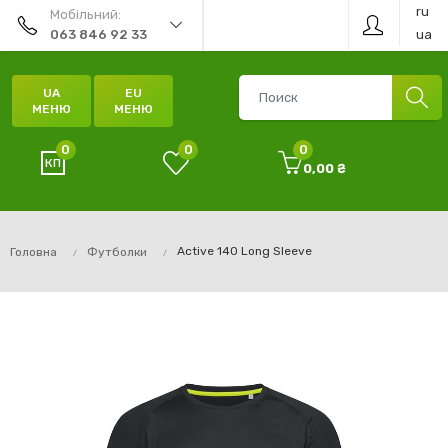
ru
Мобільний:
ua
063 846 92 33
UA
EU
МЕНЮ
МЕНЮ
0
0
0
0,00 ₴
Active 140 Long Sleeve
Головна
Футболки