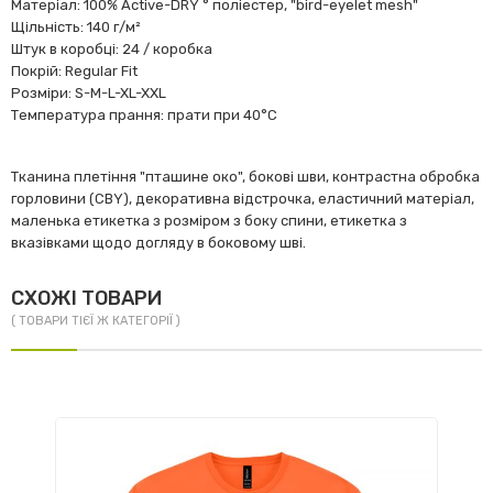
Матеріал: 100% Аctive-DRY ° поліестер, "bird-eyelet mesh"
Щільність: 140 г/м²
Штук в коробці: 24 / коробка
Покрій: Regular Fit
Розміри: S-M-L-XL-XXL
Температура прання: прати при 40°C
Тканина плетіння "пташине око", бокові шви, контрастна обробка
горловини (CBY), декоративна відстрочка, еластичний матеріал,
маленька етикетка з розміром з боку спини, етикетка з
вказівками щодо догляду в боковому шві.
СХОЖІ ТОВАРИ
( ТОВАРИ ТІЄЇ Ж КАТЕГОРІЇ )