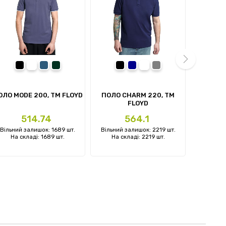
чорний
білий
денім-синій
темно-зелений
чорний
темно-синій
білий
Сірий
next
ОЛО MODE 200, TM FLOYD
ПОЛО CHARM 220, TM
ЖИЛЕТ 
FLOYD
Ціна
Ціна
Ц
514.74
564.1
Вільний залишок: 1689 шт.
Вільний залишок: 2219 шт.
Вільний 
На складі: 1689 шт.
На складі: 2219 шт.
На ск