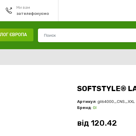
Ми вам
зателефонуємо
ЛОГ ЄВРОПА
SOFTSTYLE® LA
Артикул
: gil64000_CNS_XXL
Бренд
:
GI
від
120.42