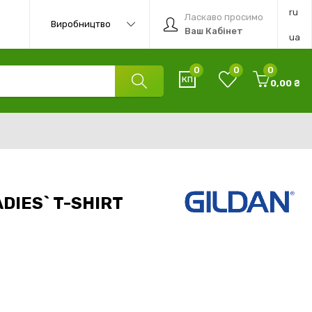
ru
Ласкаво просимо
Виробництво
Ваш Кабінет
ua
0
0
0
0,00 ₴
DIES` T-SHIRT