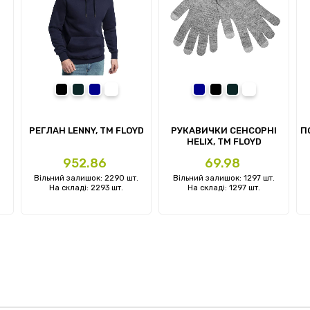
ній
чорний
сірий
темно-синій
білий-кремовий
темно-синій
чорний
сірий
сірий меланж
РЕГЛАН LENNY, TM FLOYD
РУКАВИЧКИ СЕНСОРНІ
П
HELIX, TM FLOYD
Ціна
Ціна
952.86
69.98
.
Вільний залишок: 2290 шт.
Вільний залишок: 1297 шт.
На складі: 2293 шт.
На складі: 1297 шт.