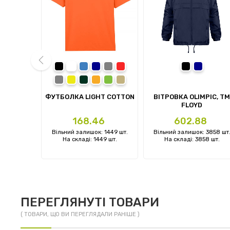
 blue
ark army green
garnet
black
white
royal
navy
sport grey
red
чорний
темно-си
charcoal
daisy
forest green
orange
irish green
sand
prev
KY WOMAN
ФУТБОЛКА LIGHT COTTON
ВІТРОВКА OLIMPIC, TM
FLOYD
Ціна
Ціна
1
168.46
602.88
: 0 шт.
Вільний залишок: 1449 шт.
Вільний залишок: 3858 шт
 шт.
На складі: 1449 шт.
На складі: 3858 шт.
ПЕРЕГЛЯНУТІ ТОВАРИ
( ТОВАРИ, ЩО ВИ ПЕРЕГЛЯДАЛИ РАНІШЕ )