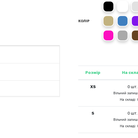
Black
White
Sand
Royal
КОЛІР
Heliconia
Dark 
Розмір
На скл
XS
0 шт.
Вільний залишо
На складі: 
S
0 шт.
Вільний залишо
На складі: 