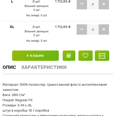
L
0 шт.
1 712,85 ₴
Вільний залишок:
0 шт.
На складі: 0 шт.
XL
0 шт.
1 712,85 ₴
Вільний залишок:
0 шт.
На складі: 0 шт.
У КОШИК
ОПИС
ХАРАКТЕРИСТИКИ
Матеріал: 100% поліестер; трикотажний фліс із антипілінговим
захистом
Вага: 280 г/м²
Покрій: Regular Fit
Розміри: S-M-L-XL
штук в коробці: 10 / коробка
Стильний трикотаж з ефектними полосами: жіноча куртка з