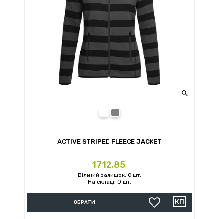

Brilliant Blue
Grey Steel
ACTIVE STRIPED FLEECE JACKET
Ціна
1712.85
Вільний залишок: 0 шт.
На складі: 0 шт.
ОБРАТИ