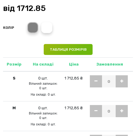
від
1712.85
Grey Steel
Brilliant Blue
КОЛІР
ТАБЛИЦЯ РОЗМІРІВ
Розмір
На складі
Ціна
Замовлення
S
0 шт.
1 712,85 ₴
Вільний залишок:
0 шт.
На складі: 0 шт.
M
0 шт.
1 712,85 ₴
Вільний залишок:
0 шт.
На складі: 0 шт.