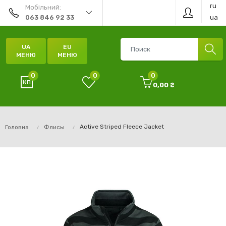
ru
Мобільний:
ua
063 846 92 33
UA
EU
МЕНЮ
МЕНЮ
0
0
0
0,00 ₴
Active Striped Fleece Jacket
Головна
Флисы