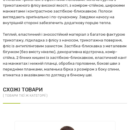
трикотажного флісу високої якості, з коміром-стійкою, широкими
манжетами і контрастною застібкою-блискавкою. Полоси
виглядають оригінально і по-сучасному. Завдяки начосу на
внутрішній стороні забезпечить додаткову порцію тепла.
Теплий, еластичний і зносостійкий матеріал з багатою фактурою
трикотажу, підкладка з флісу з начосом, трикотажна поверхня,
фліс із антипілінговим захистом. Застібка-блискавка з металевим
бігунком (без вмісту нікелю), декоративна відстрочка, комір-
стійка, 2 бічних кишені із застібкою-блискавкою, еластичний кант
на манжетах і нижній планці, обробка горловини, бокові шви з
передніми планками, маленька бірка з розміром з боку спини,
етикетка з вказівками по догляду в бічному шві.
СХОЖІ ТОВАРИ
( ТОВАРИ ТІЄЇ Ж КАТЕГОРІЇ )