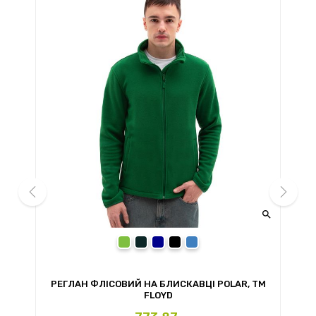


prev
next
blue
ead
зелений
сірий
темно-синій
чорний
синій
РЕГЛАН ФЛІСОВИЙ НА БЛИСКАВЦІ POLAR, TM
Р
FLOYD
Ціна