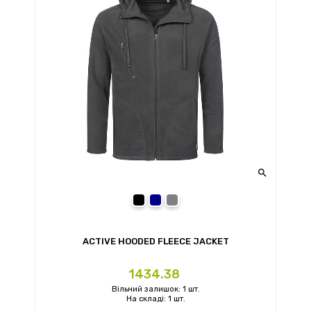

Black Opal
Blue Midnight
Grey Steel
ACTIVE HOODED FLEECE JACKET
Ціна
1434.38
Вільний залишок: 1 шт.
На складі: 1 шт.