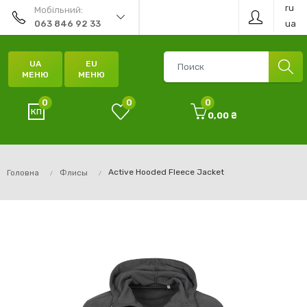
ru
Мобільний:
ua
063 846 92 33
UA
EU
МЕНЮ
МЕНЮ
0
0
0
0,00 ₴
Active Hooded Fleece Jacket
Головна
Флисы