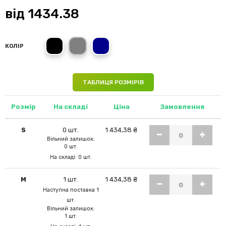
від
1434.38
Black Opal
Grey Steel
Blue Midnight
КОЛІР
ТАБЛИЦЯ РОЗМІРІВ
Розмір
На складі
Ціна
Замовлення
S
0 шт.
1 434,38 ₴
Вільний залишок:
0 шт.
На складі: 0 шт.
M
1 шт.
1 434,38 ₴
Наступна поставка 1
шт.
Вільний залишок:
1 шт.