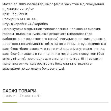
Матеріал: 100% поліестер; мікрофліс із захистом від скочування
Щільність: 220 г / м²
Крій: Regular Fit
Розміри: S-M-L-XL-XXL
Штук в коробці: 24 / коробка
Легка куртка з відмінною теплоізоляцією. Капюшон з високим
горлом і широкою куліскою з дихаючого мікрофліса (для
забезпечення додаткового тепла). Регульований низ. Дихаюча,
двостороннє начісування, обтачка по спинці, нагрудна кишеня з
застібкою-блискавкою «тон в тон», 2 кишені, внутрішня планка,
застібка-блискавка в тон тканини з металевим повзунком (без
вмісту нікелю), прокладка для зміцнення коміра, бічні вставки,
маленька етикетка з розміром з боку спини, етикетка з
вказівками по догляду в боковому шві.
СХОЖІ ТОВАРИ
( ТОВАРИ ТІЄЇ Ж КАТЕГОРІЇ )