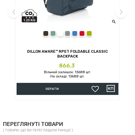


prev
next
black
navy
grey
royal blue
red
green
DILLON AWARE™ RPET FOLDABLE CLASSIC
BACKPACK
Ціна
866.3
Вільний залишок: 13688 шт.
На складі: 13688 шт.
ОБРАТИ
ПЕРЕГЛЯНУТІ ТОВАРИ
( ТОВАРИ, ЩО ВИ ПЕРЕГЛЯДАЛИ РАНІШЕ )