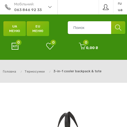
ru
Мобільний:
ua
063 846 92 33
UA
EU
МЕНЮ
МЕНЮ
0
0
0
0,00 ₴
3-in-1 cooler backpack & tote
Головна
Термосумки