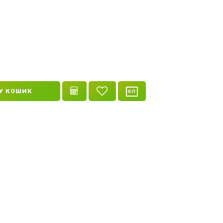
й
У КОШИК