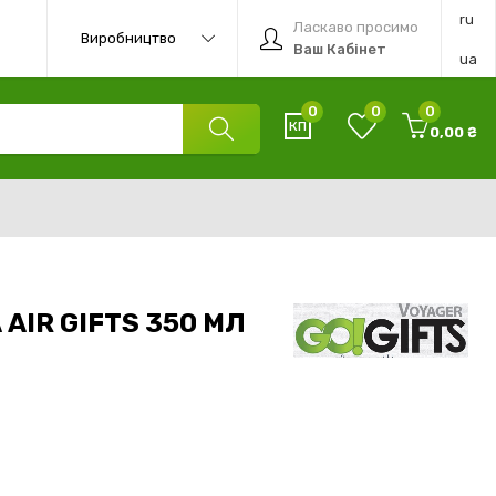
ru
Ласкаво просимо
Виробництво
Ваш Кабінет
ua
0
0
0
0,00 ₴
IR GIFTS 350 МЛ