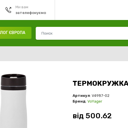
Ми вам
зателефонуємо
ЛОГ ЄВРОПА
ТЕРМОКРУЖКА A
Артикул
: V4987-02
Бренд
:
VoYager
від
500.62